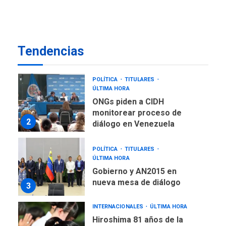
LATINOAMÉRICA Y CARIBE
TITULARES
ÚLTIMA HORA
De la Espriella asumirá
Tendencias
Presidencia en ceremonia
1
atípica fuera de Bogotá
POLÍTICA
TITULARES
ÚLTIMA HORA
ONGs piden a CIDH
monitorear proceso de
2
diálogo en Venezuela
POLÍTICA
TITULARES
ÚLTIMA HORA
Gobierno y AN2015 en
nueva mesa de diálogo
3
INTERNACIONALES
ÚLTIMA HORA
Hiroshima 81 años de la