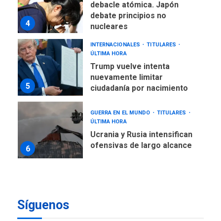
debacle atómica. Japón
debate principios no
4
nucleares
INTERNACIONALES
TITULARES
ÚLTIMA HORA
Trump vuelve intenta
nuevamente limitar
5
ciudadanía por nacimiento
GUERRA EN EL MUNDO
TITULARES
ÚLTIMA HORA
Ucrania y Rusia intensifican
ofensivas de largo alcance
6
LATINOAMÉRICA Y CARIBE
TITULARES
ÚLTIMA HORA
EEUU sanciona a ocho
Síguenos
militares y cinco entidades
7
cubanas