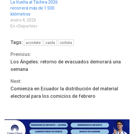
La Vuelta al Táchira 2026
recorrerá más de 1.500
kilómetros
enero 4, 2026
En «Deportes»
Tags:
accidete
caída
ciclista
Previous:
Continue
Los Ángeles: retorno de evacuados demorará una
Reading
semana
Next:
Comienza en Ecuador la distribución del material
POLÍTICA
TITULARES
electoral para los comicios de febrero
ÚLTIMA HORA
Gobierno y AN2015 en
nueva mesa de diálogo
3
INTERNACIONALES
ÚLTIMA HORA
Hiroshima 81 años de la