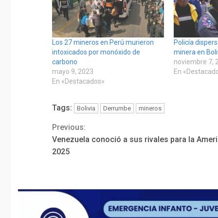
Los 27 mineros en Perú murieron
Policía disper
intoxicados por monóxido de
minera en Boli
carbono
noviembre 7, 
mayo 9, 2023
En «Destacad
En «Destacados»
Tags:
Bolivia
Derrumbe
mineros
Previous:
Continue
Venezuela conoció a sus rivales para la Amer
Reading
2025