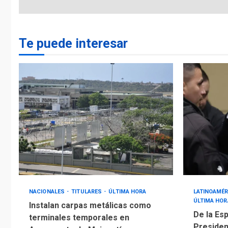
Te puede interesar
NACIONALES
TITULARES
ÚLTIMA HORA
LATINOAMÉR
ÚLTIMA HOR
Instalan carpas metálicas como
De la Esp
terminales temporales en
Presiden