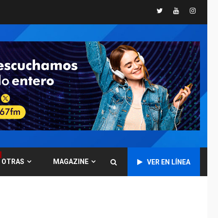
Twitter
Youtube
Instagr
GUERRA EN EL MUNDO
TITULARES
ÚLTIMA HORA
Ucrania y Rusia
intensifican
ofensivas de largo
7
alcance
NACIONALES
TITULARES
ÚLTIMA HORA
Instalan carpas
metálicas como
terminales
temporales en
1
Aeropuerto de
Maiquetía
OTRAS
MAGAZINE
VER EN LÍNEA
LATINOAMÉRICA Y CARIBE
TITULARES
ÚLTIMA HORA
De la Espriella
asumirá Presidencia
en ceremonia atípica
2