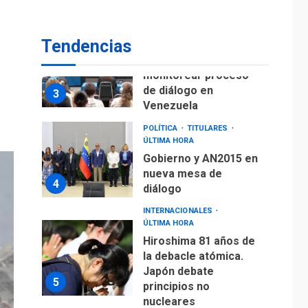
fuera de Bogotá
POLÍTICA
TITULARES
Tendencias
ÚLTIMA HORA
ONGs piden a CIDH
monitorear proceso
de diálogo en
3
Venezuela
POLÍTICA
TITULARES
ÚLTIMA HORA
Gobierno y AN2015 en
nueva mesa de
4
diálogo
INTERNACIONALES
ÚLTIMA HORA
Hiroshima 81 años de
la debacle atómica.
Japón debate
5
principios no
nucleares