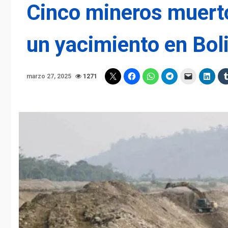
Cinco mineros muerto
un yacimiento en Bol
marzo 27, 2025
1271