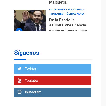
Maiquetía
LATINOAMÉRICA Y CARIBE
TITULARES
ÚLTIMA HORA
De la Espriella
asumirá Presidencia
en ceremonia atípica
2
fuera de Bogotá
POLÍTICA
TITULARES
ÚLTIMA HORA
Síguenos
ONGs piden a CIDH
monitorear proceso
de diálogo en
3
Twitter
Venezuela
POLÍTICA
TITULARES
Youtube
ÚLTIMA HORA
Gobierno y AN2015 en
Instagram
nueva mesa de
4
diálogo
INTERNACIONALES