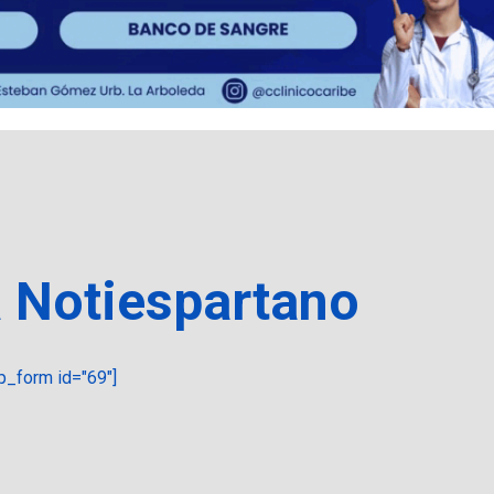
a Notiespartano
_form id="69"]