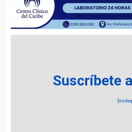
Suscríbete 
[mc4wp