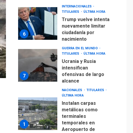
INTERNACIONALES
TITULARES
ÚLTIMA HORA
Trump vuelve intenta
nuevamente limitar
ciudadanía por
6
nacimiento
GUERRA EN EL MUNDO
TITULARES
ÚLTIMA HORA
Ucrania y Rusia
intensifican
ofensivas de largo
7
alcance
NACIONALES
TITULARES
ÚLTIMA HORA
Instalan carpas
metálicas como
terminales
temporales en
1
Aeropuerto de