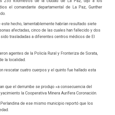
s 255 kilómetros de la ciudad de La Paz, dijo a los
ios el comandante departamental de La Paz, Gunther
do.
 este hecho, lamentablemente habrían resultado siete
sonas afectadas, cinco de las cuales han fallecido y dos
 sido trasladadas a diferentes centros médicos de El
eron agentes de la Policía Rural y Fronteriza de Sorata,
 la localidad.
on rescatar cuatro cuerpos y el quinto fue hallado esta
can que el derrumbe se produjo «a consecuencia del
 yacimiento la Cooperativa Minera Aurífera Coronación.
o Perlandina de ese mismo municipio reportó que los
edad.