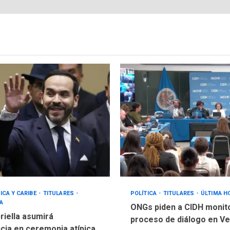
ICA Y CARIBE
TITULARES
POLÍTICA
TITULARES
ÚLTIMA H
A
ONGs piden a CIDH monit
riella asumirá
proceso de diálogo en V
cia en ceremonia atípica