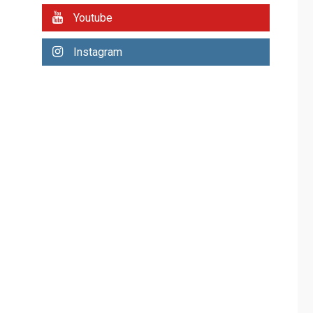
REGIONALES
ÚLTIMA HORA
Youtube
Plan de contingencia
hídrica en Nueva
Instagram
Esparta consolida
avances en territorio
6
insular
ECONOMÍA
TITULARES
ÚLTIMA HORA
Venezuela requiere
US$183.000 millones
para alcanzar 3
7
millones de bdp
REGIONALES
ÚLTIMA HORA
Libro de Guadalupe
Burelli eleva sus
velas en Margarita
1
REGIONALES
ÚLTIMA HORA