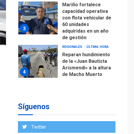
Mariño fortalece
capacidad operativa
con flota vehicular de
60 unidades
3
adquiridas en un año
de gestión
REGIONALES
ÚLTIMA HORA
Reparan hundimiento
de la «Juan Bautista
Arismendi» a la altura
4
de Macho Muerto
REGIONALES
TECNOLOGÍA
ÚLTIMA HORA
Fedecámaras NE y
Unimar trabajan en
Síguenos
diplomado para
creación y manejo de
5
estadísticas de
Twitter
turismo