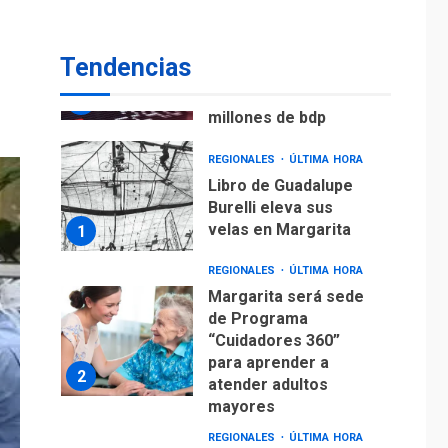
ECONOMÍA
TITULARES
ÚLTIMA HORA
Venezuela requiere
Tendencias
US$183.000 millones
para alcanzar 3
7
millones de bdp
REGIONALES
ÚLTIMA HORA
Libro de Guadalupe
Burelli eleva sus
velas en Margarita
1
REGIONALES
ÚLTIMA HORA
Margarita será sede
de Programa
“Cuidadores 360”
para aprender a
2
atender adultos
mayores
REGIONALES
ÚLTIMA HORA