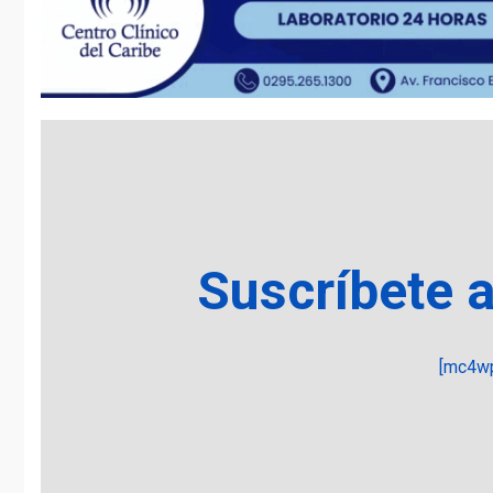
Suscríbete 
[mc4wp