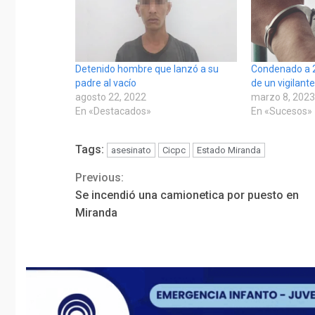
Detenido hombre que lanzó a su
Condenado a 2
padre al vacío
de un vigilant
agosto 22, 2022
marzo 8, 202
En «Destacados»
En «Sucesos»
Tags:
asesinato
Cicpc
Estado Miranda
Previous:
Continue
Se incendió una camionetica por puesto en
Reading
Miranda