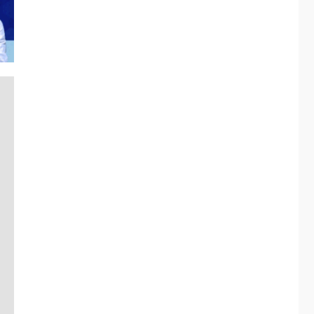
ÚLTIMA HORA
Fedecámaras NE y
Unimar trabajan en
diplomado para
creación y manejo de
5
estadísticas de
turismo