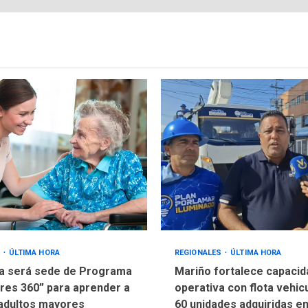
S
ÚLTIMA HORA
REGIONALES
ÚLTIMA HORA
a será sede de Programa
Mariño fortalece capacid
res 360” para aprender a
operativa con flota vehic
adultos mayores
60 unidades adquiridas e