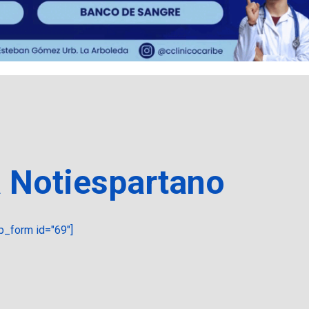
a Notiespartano
_form id="69"]