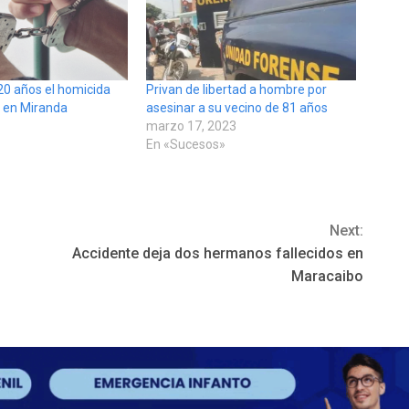
0 años el homicida
Privan de libertad a hombre por
e en Miranda
asesinar a su vecino de 81 años
3
marzo 17, 2023
En «Sucesos»
Next:
Accidente deja dos hermanos fallecidos en
Maracaibo