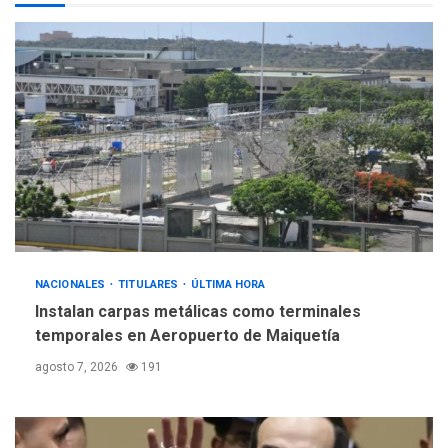
POLÍTICA
TITULARES
ÚLTIMA HORA
Gobierno y AN2015 en
nueva mesa de diálogo
4
INTERNACIONALES
ÚLTIMA HORA
Hiroshima 81 años de la
debacle atómica. Japón
debate principios no
5
nucleares
NACIONALES
TITULARES
ÚLTIMA HORA
Instalan carpas metálicas como terminales
temporales en Aeropuerto de Maiquetía
agosto 7, 2026
191