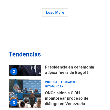
ofensivas de largo alcance
7
NACIONALES
TITULARES
Load More
ÚLTIMA HORA
Instalan carpas metálicas
como terminales
temporales en Aeropuerto
1
de Maiquetía
LATINOAMÉRICA Y CARIBE
TITULARES
ÚLTIMA HORA
Tendencias
De la Espriella asumirá
Presidencia en ceremonia
2
atípica fuera de Bogotá
POLÍTICA
TITULARES
ÚLTIMA HORA
ONGs piden a CIDH
monitorear proceso de
3
diálogo en Venezuela