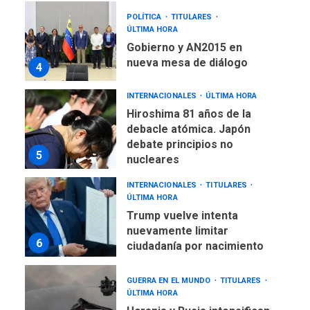
POLÍTICA
TITULARES
ÚLTIMA HORA
Gobierno y AN2015 en
nueva mesa de diálogo
4
INTERNACIONALES
ÚLTIMA HORA
Hiroshima 81 años de la
debacle atómica. Japón
debate principios no
5
nucleares
INTERNACIONALES
TITULARES
ÚLTIMA HORA
Trump vuelve intenta
nuevamente limitar
6
ciudadanía por nacimiento
GUERRA EN EL MUNDO
TITULARES
ÚLTIMA HORA
Ucrania y Rusia intensifican