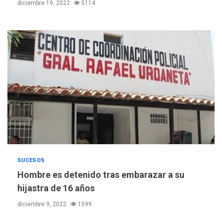
POLÍTICA
TITULARES
diciembre 19, 2022
5114
ÚLTIMA HORA
Gobierno y AN2015 en
nueva mesa de diálogo
4
INTERNACIONALES
ÚLTIMA HORA
Hiroshima 81 años de la
debacle atómica. Japón
debate principios no
5
nucleares
INTERNACIONALES
TITULARES
ÚLTIMA HORA
Trump vuelve intenta
nuevamente limitar
SUCESOS
6
ciudadanía por nacimiento
Hombre es detenido tras embarazar a su
hijastra de 16 años
GUERRA EN EL MUNDO
TITULARES
ÚLTIMA HORA
diciembre 9, 2022
1599
Ucrania y Rusia intensifican