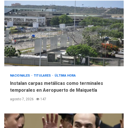
POLÍTICA
TITULARES
ÚLTIMA HORA
Gobierno y AN2015 en
nueva mesa de diálogo
4
INTERNACIONALES
ÚLTIMA HORA
Hiroshima 81 años de la
debacle atómica. Japón
debate principios no
5
nucleares
NACIONALES
TITULARES
ÚLTIMA HORA
Instalan carpas metálicas como terminales
temporales en Aeropuerto de Maiquetía
agosto 7, 2026
147