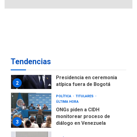
7
NACIONALES
TITULARES
ÚLTIMA HORA
Instalan carpas metálicas
como terminales
temporales en Aeropuerto
1
de Maiquetía
LATINOAMÉRICA Y CARIBE
Tendencias
TITULARES
ÚLTIMA HORA
De la Espriella asumirá
Presidencia en ceremonia
2
atípica fuera de Bogotá
POLÍTICA
TITULARES
ÚLTIMA HORA
ONGs piden a CIDH
monitorear proceso de
3
diálogo en Venezuela