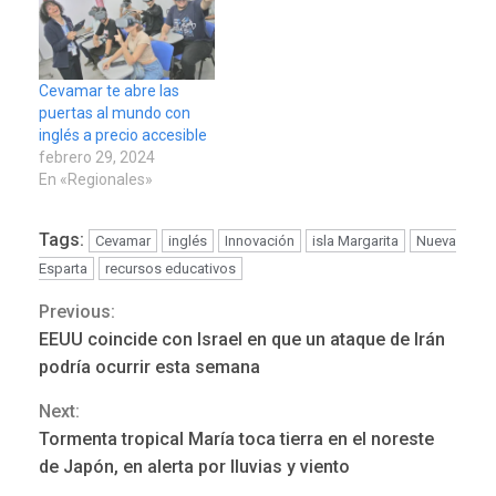
Cevamar te abre las
puertas al mundo con
inglés a precio accesible
febrero 29, 2024
En «Regionales»
Tags:
Cevamar
inglés
Innovación
isla Margarita
Nueva
Esparta
recursos educativos
Previous:
Continue
EEUU coincide con Israel en que un ataque de Irán
POLÍTICA
TITULARES
Reading
ÚLTIMA HORA
podría ocurrir esta semana
ONGs piden a CIDH
Next:
monitorear proceso de
3
diálogo en Venezuela
Tormenta tropical María toca tierra en el noreste
de Japón, en alerta por lluvias y viento
POLÍTICA
TITULARES