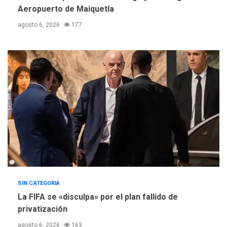
suman al Plan Agosto de
Aeropuerto de Maiquetía
Escuelas Abiertas 2026
4
agosto 6, 2026
177
REGIONALES
TITULARES
ÚLTIMA HORA
Concejo Municipal de
Mariño respalda a Cámara
de Comercio para reforma
5
de Ley de Puerto Libre
SIN CATEGORIA
La FIFA se «disculpa» por el plan fallido de
privatización
agosto 6, 2026
163