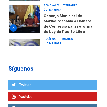
REGIONALES
TITULARES
ÚLTIMA HORA
Concejo Municipal de
Mariño respalda a Cámara
de Comercio para reforma
5
de Ley de Puerto Libre
POLÍTICA
TITULARES
ÚLTIMA HORA
CNP plantea incluir Libertad
de Expresión en agenda de
negociación con comisión
6
de AN 2015
Síguenos
DESTACADOS
NACIONALES
ÚLTIMA HORA
Gobierno nacional y
Twitter
regional nos respaldaron
desde el primer momento
Youtube
7
tras terremotos del 24J
asegura Gustavo Duque