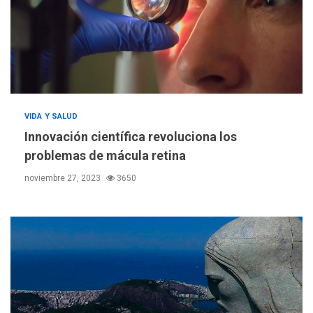
VIDA Y SALUD
ÚLTIMA HORA
Innovación científica revoluciona los
Hutíes de Yemen dicen que
atacaron dos petroleros
problemas de mácula retina
sauditas
3
noviembre 27, 2023
3650
REGIONALES
ÚLTIMA HORA
Instituciones estadales se
suman al Plan Agosto de
Escuelas Abiertas 2026
4
REGIONALES
TITULARES
ÚLTIMA HORA