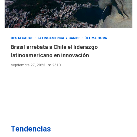
Concejo Municipal de
Mariño respalda a Cámara
de Comercio para reforma
5
de Ley de Puerto Libre
POLÍTICA
TITULARES
DESTACADOS
LATINOAMÉRICA Y CARIBE
ÚLTIMA HORA
ÚLTIMA HORA
CNP plantea incluir Libertad
Brasil arrebata a Chile el liderazgo
de Expresión en agenda de
latinoamericano en innovación
negociación con comisión
6
septiembre 27, 2023
2510
de AN 2015
DESTACADOS
NACIONALES
ÚLTIMA HORA
Gobierno nacional y
regional nos respaldaron
desde el primer momento
7
tras terremotos del 24J
asegura Gustavo Duque
Tendencias
NACIONALES
TITULARES
ÚLTIMA HORA