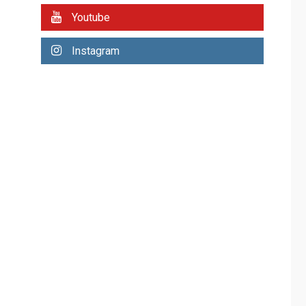
REGIONALES
ÚLTIMA HORA
Youtube
Plan de contingencia
hídrica en Nueva
Instagram
Esparta consolida
avances en territorio
6
insular
ECONOMÍA
TITULARES
ÚLTIMA HORA
Venezuela requiere
US$183.000 millones
para alcanzar 3
7
millones de bdp
REGIONALES
ÚLTIMA HORA
Libro de Guadalupe
Burelli eleva sus
velas en Margarita
1
REGIONALES
ÚLTIMA HORA