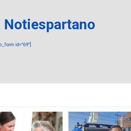
a Notiespartano
_form id="69"]