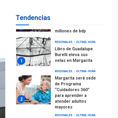
ECONOMÍA
TITULARES
ÚLTIMA HORA
Venezuela requiere
Tendencias
US$183.000 millones
para alcanzar 3
7
millones de bdp
REGIONALES
ÚLTIMA HORA
Libro de Guadalupe
Burelli eleva sus
velas en Margarita
1
REGIONALES
ÚLTIMA HORA
Margarita será sede
de Programa
“Cuidadores 360”
para aprender a
2
atender adultos
mayores
REGIONALES
ÚLTIMA HORA