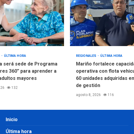
S
ÚLTIMA HORA
REGIONALES
ÚLTIMA HORA
a será sede de Programa
Mariño fortalece capacid
res 360” para aprender a
operativa con flota vehic
adultos mayores
60 unidades adquiridas e
de gestión
026
132
agosto 8, 2026
116
Inicio
Última hora