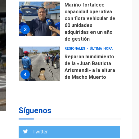
Mariño fortalece
capacidad operativa
con flota vehicular de
60 unidades
3
adquiridas en un año
de gestión
REGIONALES
ÚLTIMA HORA
Reparan hundimiento
de la «Juan Bautista
Arismendi» a la altura
4
de Macho Muerto
REGIONALES
TECNOLOGÍA
ÚLTIMA HORA
Fedecámaras NE y
Unimar trabajan en
Síguenos
diplomado para
creación y manejo de
5
estadísticas de
Twitter
turismo