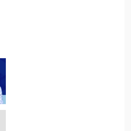
ÚLTIMA HORA
Fedecámaras NE y
Unimar trabajan en
diplomado para
creación y manejo de
5
estadísticas de
turismo