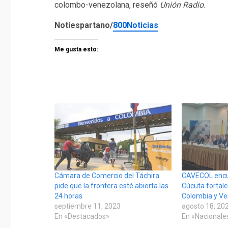
colombo-venezolana, reseñó
Unión Radio
.
Notiespartano/
800Noticias
Me gusta esto:
Cámara de Comercio del Táchira
CAVECOL encu
pide que la frontera esté abierta las
Cúcuta fortale
24 horas
Colombia y V
septiembre 11, 2023
agosto 18, 20
En «Destacados»
En «Nacionale