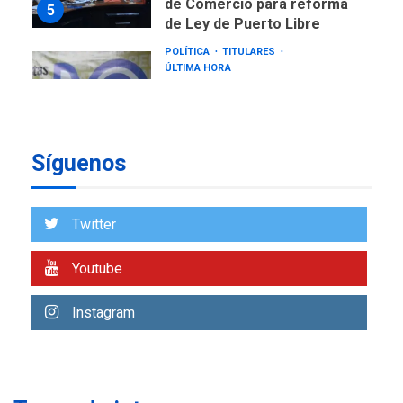
de Comercio para reforma
5
de Ley de Puerto Libre
POLÍTICA
TITULARES
ÚLTIMA HORA
CNP plantea incluir Libertad
de Expresión en agenda de
negociación con comisión
6
de AN 2015
Síguenos
DESTACADOS
NACIONALES
ÚLTIMA HORA
Gobierno nacional y
Twitter
regional nos respaldaron
desde el primer momento
Youtube
7
tras terremotos del 24J
asegura Gustavo Duque
Instagram
NACIONALES
TITULARES
ÚLTIMA HORA
Reanudan operaciones de
carga y descarga en