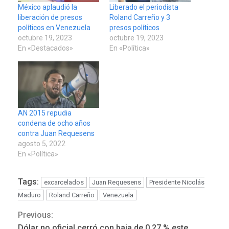
México aplaudió la
Liberado el periodista
liberación de presos
Roland Carreño y 3
políticos en Venezuela
presos políticos
octubre 19, 2023
octubre 19, 2023
En «Destacados»
En «Política»
AN 2015 repudia
condena de ocho años
contra Juan Requesens
agosto 5, 2022
En «Política»
Tags:
excarcelados
Juan Requesens
Presidente Nicolás
Maduro
Roland Carreño
Venezuela
Previous:
Continue
Dólar no oficial cerró con baja de 0,27 % este