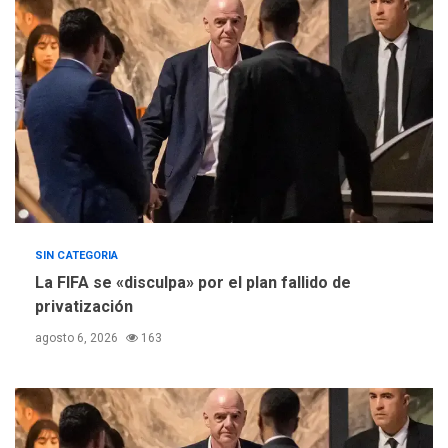
Concejo Municipal de
Mariño respalda a Cámara
de Comercio para reforma
5
de Ley de Puerto Libre
SIN CATEGORIA
La FIFA se «disculpa» por el plan fallido de
privatización
agosto 6, 2026
163