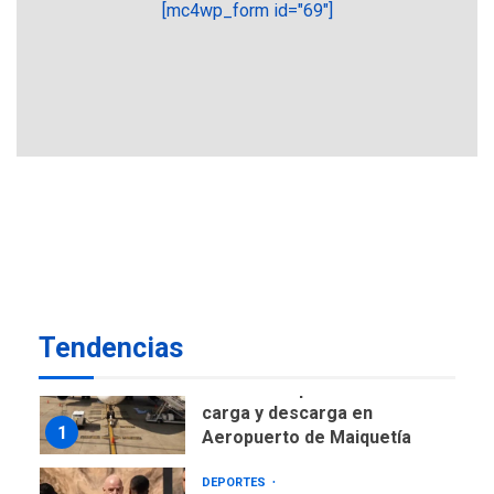
POLÍTICA
TITULARES
[mc4wp_form id="69"]
ÚLTIMA HORA
CNP plantea incluir Libertad
de Expresión en agenda de
negociación con comisión
6
de AN 2015
DESTACADOS
NACIONALES
ÚLTIMA HORA
Gobierno nacional y
regional nos respaldaron
desde el primer momento
7
tras terremotos del 24J
asegura Gustavo Duque
Tendencias
NACIONALES
TITULARES
ÚLTIMA HORA
Reanudan operaciones de
carga y descarga en
1
Aeropuerto de Maiquetía
DEPORTES