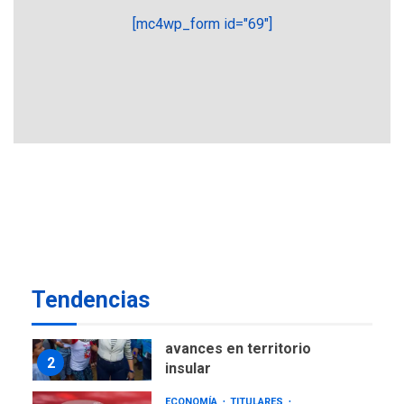
María Lourdes Afiuni
6
[mc4wp_form id="69"]
INTERNACIONALES
TITULARES
ÚLTIMA HORA
España impone controles
fronterizos a Italia
7
REGIONALES
TECNOLOGÍA
ÚLTIMA HORA
Fedecámaras NE y Unimar
trabajan en diplomado para
creación y manejo de
1
estadísticas de turismo
REGIONALES
ÚLTIMA HORA
Tendencias
Plan de contingencia hídrica
en Nueva Esparta consolida
avances en territorio
2
insular
ECONOMÍA
TITULARES