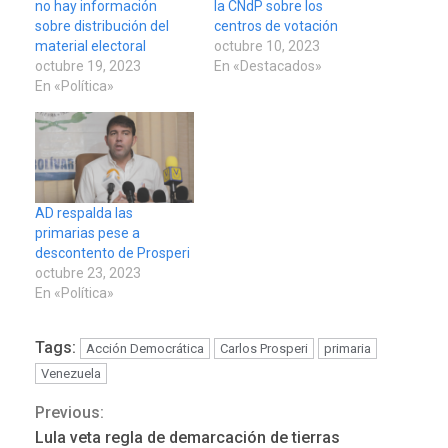
no hay información
la CNdP sobre los
sobre distribución del
centros de votación
material electoral
octubre 10, 2023
octubre 19, 2023
En «Destacados»
En «Política»
AD respalda las
primarias pese a
descontento de Prosperi
octubre 23, 2023
En «Política»
Tags:
Acción Democrática
Carlos Prosperi
primaria
Venezuela
Previous:
Continue
Lula veta regla de demarcación de tierras
ECONOMÍA
TITULARES