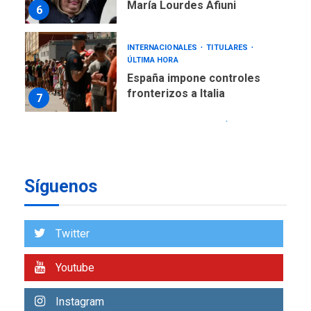
María Lourdes Afiuni
6
INTERNACIONALES
TITULARES
ÚLTIMA HORA
España impone controles
fronterizos a Italia
7
REGIONALES
TECNOLOGÍA
ÚLTIMA HORA
Fedecámaras NE y Unimar
trabajan en diplomado para
Síguenos
creación y manejo de
1
estadísticas de turismo
REGIONALES
ÚLTIMA HORA
Twitter
Plan de contingencia hídrica
en Nueva Esparta consolida
Youtube
avances en territorio
2
insular
Instagram