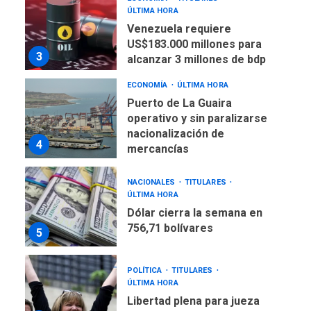
ÚLTIMA HORA
Venezuela requiere
US$183.000 millones para
3
alcanzar 3 millones de bdp
ECONOMÍA
ÚLTIMA HORA
Puerto de La Guaira
operativo y sin paralizarse
nacionalización de
4
mercancías
NACIONALES
TITULARES
ÚLTIMA HORA
Dólar cierra la semana en
756,71 bolívares
5
POLÍTICA
TITULARES
ÚLTIMA HORA
Libertad plena para jueza