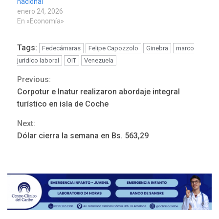
nacional
enero 24, 2026
En «Economía»
Tags:
Fedecámaras
Felipe Capozzolo
Ginebra
marco
jurídico laboral
OIT
Venezuela
Previous:
Continue
Corpotur e Inatur realizaron abordaje integral
Reading
turístico en isla de Coche
Next:
ÚLTIMA HORA
Dólar cierra la semana en Bs. 563,29
Hutíes de Yemen dicen que
atacaron dos petroleros
sauditas
3
REGIONALES
ÚLTIMA HORA
Instituciones estadales se
suman al Plan Agosto de