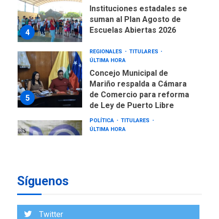
Instituciones estadales se
suman al Plan Agosto de
Escuelas Abiertas 2026
4
REGIONALES
TITULARES
ÚLTIMA HORA
Concejo Municipal de
Mariño respalda a Cámara
de Comercio para reforma
5
de Ley de Puerto Libre
POLÍTICA
TITULARES
ÚLTIMA HORA
CNP plantea incluir Libertad
de Expresión en agenda de
negociación con comisión
6
de AN 2015
Síguenos
DESTACADOS
NACIONALES
ÚLTIMA HORA
Gobierno nacional y
Twitter