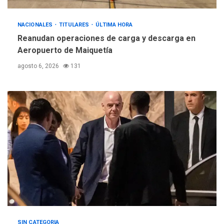
REGIONALES
ÚLTIMA HORA
NACIONALES
TITULARES
ÚLTIMA HORA
Instituciones estadales se
Reanudan operaciones de carga y descarga en
suman al Plan Agosto de
Aeropuerto de Maiquetía
Escuelas Abiertas 2026
4
agosto 6, 2026
131
REGIONALES
TITULARES
ÚLTIMA HORA
Concejo Municipal de
Mariño respalda a Cámara
de Comercio para reforma
5
de Ley de Puerto Libre
SIN CATEGORIA