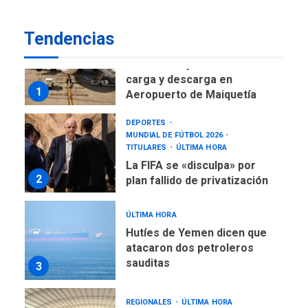
asegura Gustavo Duque
Tendencias
NACIONALES
TITULARES
ÚLTIMA HORA
Reanudan operaciones de
carga y descarga en
1
Aeropuerto de Maiquetía
DEPORTES
MUNDIAL DE FÚTBOL 2026
TITULARES
ÚLTIMA HORA
La FIFA se «disculpa» por
2
plan fallido de privatización
ÚLTIMA HORA
Hutíes de Yemen dicen que
atacaron dos petroleros
sauditas
3
REGIONALES
ÚLTIMA HORA