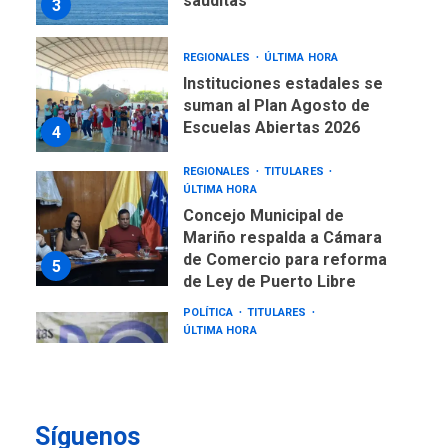
REGIONALES
ÚLTIMA HORA
Instituciones estadales se
suman al Plan Agosto de
Escuelas Abiertas 2026
4
REGIONALES
TITULARES
ÚLTIMA HORA
Concejo Municipal de
Mariño respalda a Cámara
de Comercio para reforma
5
de Ley de Puerto Libre
POLÍTICA
TITULARES
ÚLTIMA HORA
CNP plantea incluir Libertad
de Expresión en agenda de
negociación con comisión
6
de AN 2015
Síguenos
DESTACADOS
NACIONALES