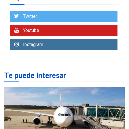
ÚLTIMA HORA
Gobierno nacional y
Twitter
regional nos respaldaron
desde el primer momento
7
tras terremotos del 24J
Youtube
asegura Gustavo Duque
Instagram
NACIONALES
TITULARES
ÚLTIMA HORA
Reanudan operaciones de
carga y descarga en
1
Aeropuerto de Maiquetía
Te puede interesar
DEPORTES
MUNDIAL DE FÚTBOL 2026
TITULARES
ÚLTIMA HORA
La FIFA se «disculpa» por
2
plan fallido de privatización
ÚLTIMA HORA