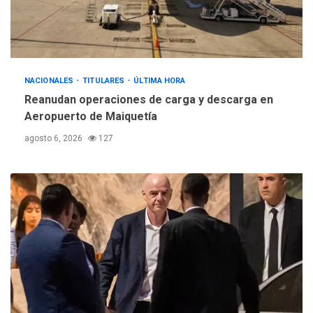
Hutíes de Yemen dicen que
atacaron dos petroleros
sauditas
3
REGIONALES
ÚLTIMA HORA
NACIONALES
TITULARES
ÚLTIMA HORA
Instituciones estadales se
Reanudan operaciones de carga y descarga en
suman al Plan Agosto de
Aeropuerto de Maiquetía
Escuelas Abiertas 2026
4
agosto 6, 2026
127
REGIONALES
TITULARES
ÚLTIMA HORA
Concejo Municipal de
Mariño respalda a Cámara
de Comercio para reforma
5
de Ley de Puerto Libre