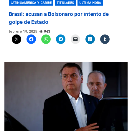
LATINOAMÉRICA Y CARIBE
TITULARES
ÚLTIMA HORA
Brasil: acusan a Bolsonaro por intento de
golpe de Estado
febrero 19, 2025
943