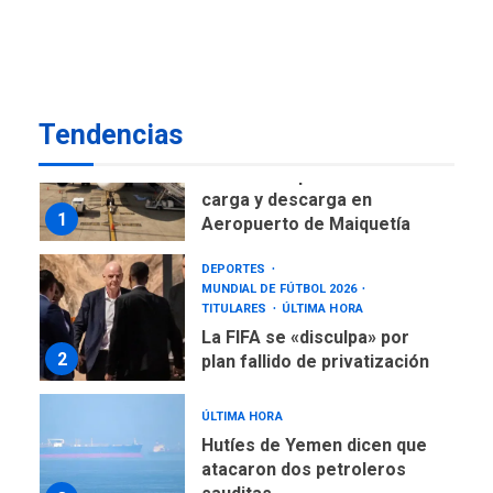
regional nos respaldaron
desde el primer momento
7
tras terremotos del 24J
asegura Gustavo Duque
NACIONALES
TITULARES
Tendencias
ÚLTIMA HORA
Reanudan operaciones de
carga y descarga en
1
Aeropuerto de Maiquetía
DEPORTES
MUNDIAL DE FÚTBOL 2026
TITULARES
ÚLTIMA HORA
La FIFA se «disculpa» por
2
plan fallido de privatización
ÚLTIMA HORA
Hutíes de Yemen dicen que
atacaron dos petroleros
sauditas
3