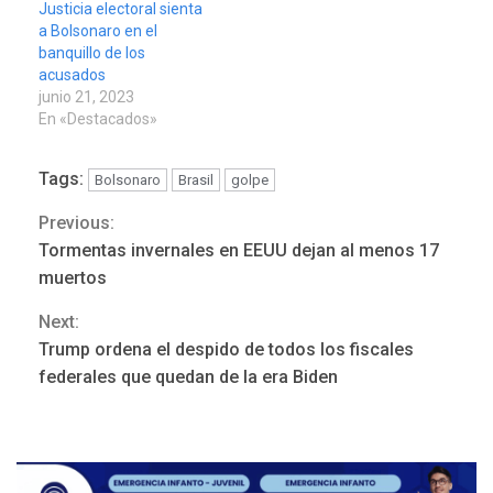
Justicia electoral sienta
a Bolsonaro en el
banquillo de los
acusados
junio 21, 2023
En «Destacados»
Tags:
Bolsonaro
Brasil
golpe
Previous:
Continue
Tormentas invernales en EEUU dejan al menos 17
Reading
muertos
Next:
ÚLTIMA HORA
Trump ordena el despido de todos los fiscales
Hutíes de Yemen dicen que
federales que quedan de la era Biden
atacaron dos petroleros
sauditas
3
REGIONALES
ÚLTIMA HORA