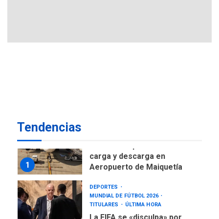
ÚLTIMA HORA
Gobierno nacional y
regional nos respaldaron
desde el primer momento
7
tras terremotos del 24J
asegura Gustavo Duque
NACIONALES
TITULARES
ÚLTIMA HORA
Reanudan operaciones de
carga y descarga en
1
Aeropuerto de Maiquetía
Tendencias
DEPORTES
MUNDIAL DE FÚTBOL 2026
TITULARES
ÚLTIMA HORA
La FIFA se «disculpa» por
2
plan fallido de privatización
ÚLTIMA HORA
Hutíes de Yemen dicen que