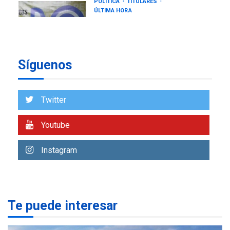
6
de AN 2015
DESTACADOS
NACIONALES
ÚLTIMA HORA
Gobierno nacional y
regional nos respaldaron
Síguenos
desde el primer momento
7
tras terremotos del 24J
asegura Gustavo Duque
Twitter
NACIONALES
TITULARES
ÚLTIMA HORA
Youtube
Reanudan operaciones de
carga y descarga en
Instagram
1
Aeropuerto de Maiquetía
DEPORTES
MUNDIAL DE FÚTBOL 2026
TITULARES
ÚLTIMA HORA
Te puede interesar
La FIFA se «disculpa» por
2
plan fallido de privatización