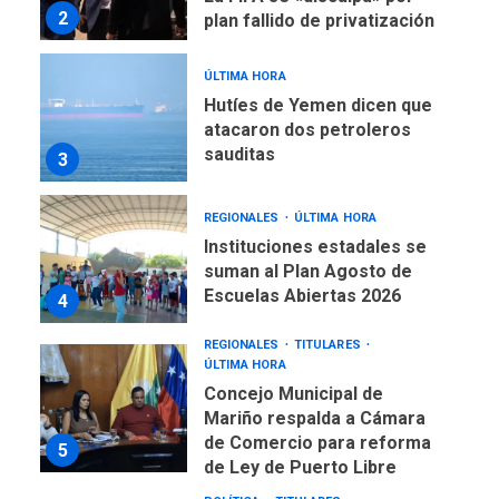
atacaron dos petroleros
sauditas
3
REGIONALES
ÚLTIMA HORA
Instituciones estadales se
suman al Plan Agosto de
Escuelas Abiertas 2026
4
REGIONALES
TITULARES
ÚLTIMA HORA
Concejo Municipal de
Mariño respalda a Cámara
de Comercio para reforma
5
de Ley de Puerto Libre
POLÍTICA
TITULARES
ÚLTIMA HORA
CNP plantea incluir Libertad
de Expresión en agenda de
negociación con comisión