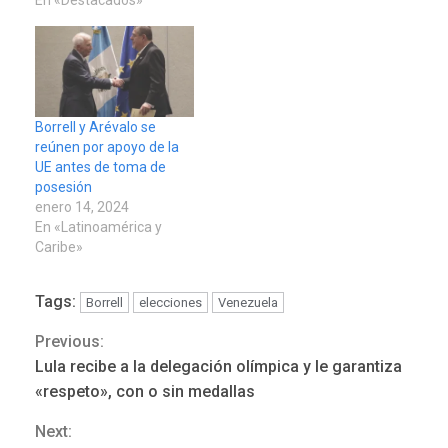
Borrell y Arévalo se
reúnen por apoyo de la
UE antes de toma de
posesión
enero 14, 2024
En «Latinoamérica y
Caribe»
Tags:
Borrell
elecciones
Venezuela
Previous:
Continue
ÚLTIMA HORA
Lula recibe a la delegación olímpica y le garantiza
Reading
Hutíes de Yemen dicen que
«respeto», con o sin medallas
atacaron dos petroleros
Next:
sauditas
3