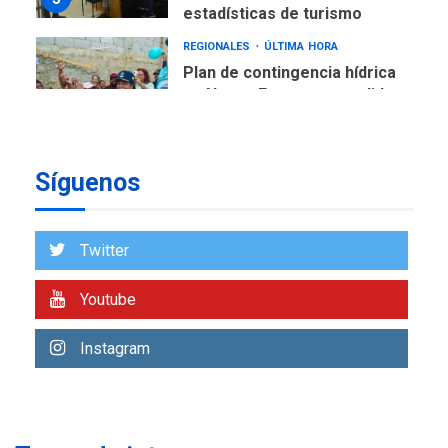
estadísticas de turismo
REGIONALES
ÚLTIMA HORA
Plan de contingencia hídrica
en Nueva Esparta consolida
avances en territorio
6
insular
ECONOMÍA
TITULARES
Síguenos
ÚLTIMA HORA
Venezuela requiere
US$183.000 millones para
7
Twitter
alcanzar 3 millones de bdp
Youtube
REGIONALES
ÚLTIMA HORA
Libro de Guadalupe Burelli
eleva sus velas en
Instagram
Margarita
1
REGIONALES
ÚLTIMA HORA
Margarita será sede de