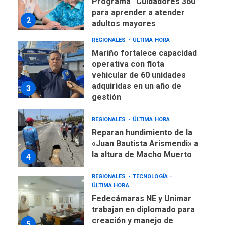
para aprender a atender
2
adultos mayores
REGIONALES
ÚLTIMA HORA
Mariño fortalece capacidad
operativa con flota
vehicular de 60 unidades
adquiridas en un año de
3
gestión
REGIONALES
ÚLTIMA HORA
Reparan hundimiento de la
«Juan Bautista Arismendi» a
la altura de Macho Muerto
4
REGIONALES
TECNOLOGÍA
ÚLTIMA HORA
Fedecámaras NE y Unimar
trabajan en diplomado para
creación y manejo de
5