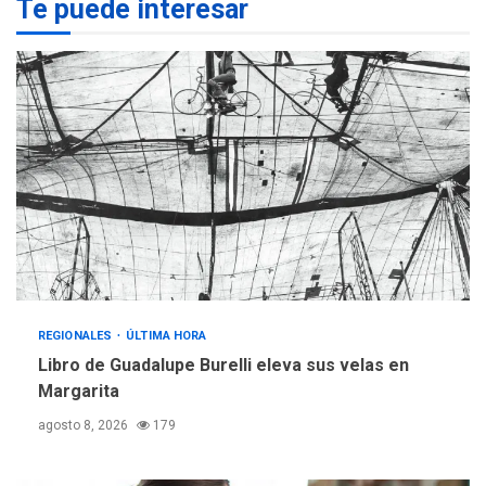
Te puede interesar
Programa “Cuidadores 360”
para aprender a atender
2
adultos mayores
REGIONALES
ÚLTIMA HORA
Mariño fortalece capacidad
operativa con flota
vehicular de 60 unidades
adquiridas en un año de
3
gestión
REGIONALES
ÚLTIMA HORA
Reparan hundimiento de la
«Juan Bautista Arismendi» a
REGIONALES
ÚLTIMA HORA
la altura de Macho Muerto
4
Libro de Guadalupe Burelli eleva sus velas en
Margarita
REGIONALES
TECNOLOGÍA
ÚLTIMA HORA
agosto 8, 2026
179
Fedecámaras NE y Unimar
trabajan en diplomado para