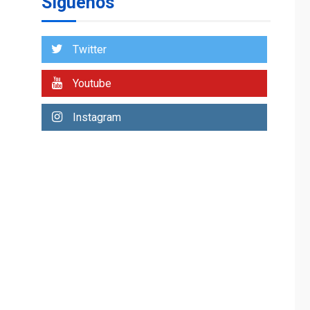
Síguenos
Venezuela requiere
US$183.000 millones
para alcanzar 3
1
millones de bdp
Twitter
ECONOMÍA
ÚLTIMA HORA
Youtube
Puerto de La Guaira
operativo y sin
Instagram
paralizarse
nacionalización de
2
mercancías
NACIONALES
TITULARES
ÚLTIMA HORA
Dólar cierra la
semana en 756,71
3
bolívares
POLÍTICA
TITULARES
ÚLTIMA HORA
Libertad plena para
jueza María Lourdes