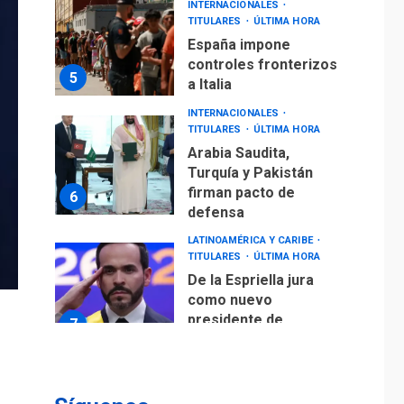
INTERNACIONALES
TITULARES
ÚLTIMA HORA
España impone
controles fronterizos
5
a Italia
INTERNACIONALES
TITULARES
ÚLTIMA HORA
Arabia Saudita,
Turquía y Pakistán
firman pacto de
6
defensa
LATINOAMÉRICA Y CARIBE
TITULARES
ÚLTIMA HORA
De la Espriella jura
como nuevo
presidente de
7
Colombia
ECONOMÍA
TITULARES
ÚLTIMA HORA