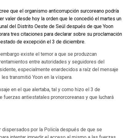
cree que el organismo anticorrupción surcoreano podría
er valer desde hoy la orden que le concedió el martes un
bunal del Distrito Oeste de Seúl después de que Yoon
orara tres citaciones para declarar sobre su proclamación
 estado de excepción el 3 de diciembre.
 embargo existe el temor a que se produzcan
rentamientos entre autoridades y seguidores del
sidente, especialmente enardecidos a raíz del mensaje
 les transmitió Yoon en la víspera.
saje en el que alertaba, tal y como hizo el 3 de
e fuerzas antiestatales pronorcoreanas y que luchará
r dispersados por la Policía después de que se
para intentar impedir el acceso al mismo a las fuerzas