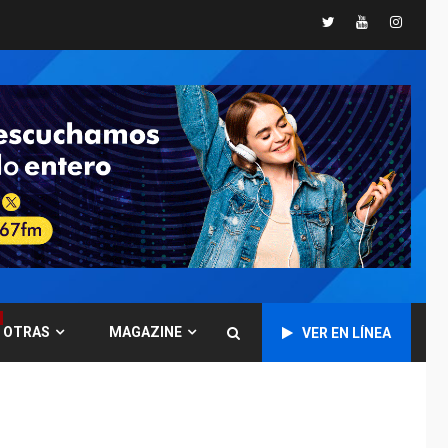
España impone
Twitter
Youtube
Instagr
controles fronterizos
5
a Italia
INTERNACIONALES
TITULARES
ÚLTIMA HORA
Arabia Saudita,
Turquía y Pakistán
firman pacto de
6
defensa
LATINOAMÉRICA Y CARIBE
TITULARES
ÚLTIMA HORA
De la Espriella jura
como nuevo
presidente de
7
OTRAS
MAGAZINE
VER EN LÍNEA
Colombia
ECONOMÍA
TITULARES
ÚLTIMA HORA
Venezuela requiere
US$183.000 millones