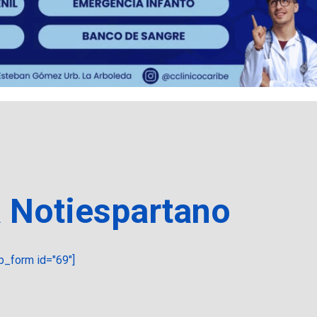
a Notiespartano
_form id="69"]