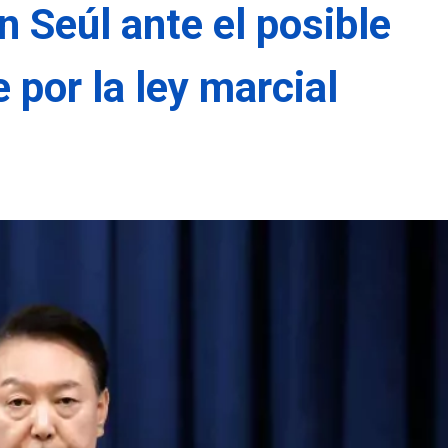
 Seúl ante el posible
 por la ley marcial