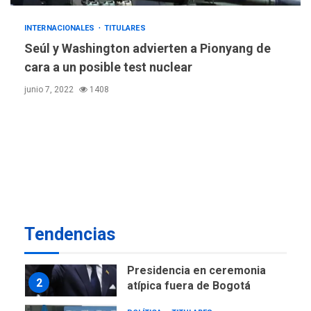
6
ciudadanía por nacimiento
INTERNACIONALES
TITULARES
Seúl y Washington advierten a Pionyang de
GUERRA EN EL MUNDO
TITULARES
ÚLTIMA HORA
cara a un posible test nuclear
Ucrania y Rusia intensifican
junio 7, 2022
1408
ofensivas de largo alcance
7
NACIONALES
TITULARES
ÚLTIMA HORA
Instalan carpas metálicas
como terminales
temporales en Aeropuerto
1
de Maiquetía
LATINOAMÉRICA Y CARIBE
Tendencias
TITULARES
ÚLTIMA HORA
De la Espriella asumirá
Presidencia en ceremonia
2
atípica fuera de Bogotá