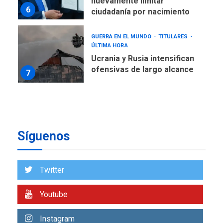
nuevamente limitar
6
ciudadanía por nacimiento
GUERRA EN EL MUNDO
TITULARES
ÚLTIMA HORA
Ucrania y Rusia intensifican
ofensivas de largo alcance
7
NACIONALES
TITULARES
ÚLTIMA HORA
Instalan carpas metálicas
como terminales
Síguenos
temporales en Aeropuerto
1
de Maiquetía
LATINOAMÉRICA Y CARIBE
Twitter
TITULARES
ÚLTIMA HORA
De la Espriella asumirá
Youtube
Presidencia en ceremonia
2
atípica fuera de Bogotá
Instagram