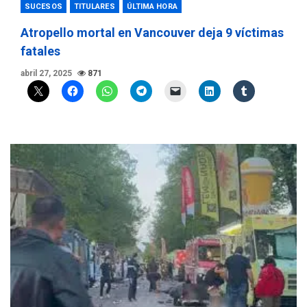
SUCESOS
TITULARES
ÚLTIMA HORA
Atropello mortal en Vancouver deja 9 víctimas
fatales
abril 27, 2025
871