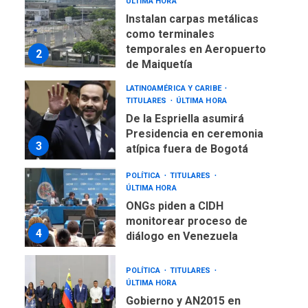
ÚLTIMA HORA
Instalan carpas metálicas
como terminales
temporales en Aeropuerto
2
de Maiquetía
LATINOAMÉRICA Y CARIBE
TITULARES
ÚLTIMA HORA
De la Espriella asumirá
Presidencia en ceremonia
3
atípica fuera de Bogotá
POLÍTICA
TITULARES
ÚLTIMA HORA
ONGs piden a CIDH
monitorear proceso de
4
diálogo en Venezuela
POLÍTICA
TITULARES
ÚLTIMA HORA
Gobierno y AN2015 en