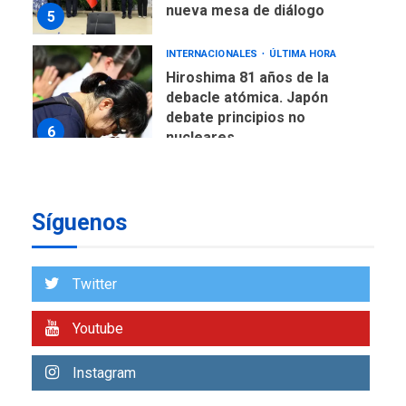
nueva mesa de diálogo
5
INTERNACIONALES
ÚLTIMA HORA
Hiroshima 81 años de la
debacle atómica. Japón
debate principios no
6
nucleares
INTERNACIONALES
TITULARES
ÚLTIMA HORA
Trump vuelve intenta
Síguenos
nuevamente limitar
7
ciudadanía por nacimiento
Twitter
LATINOAMÉRICA Y CARIBE
TITULARES
ÚLTIMA HORA
De la Espriella jura como
Youtube
nuevo presidente de
1
Colombia
Instagram
NACIONALES
TITULARES