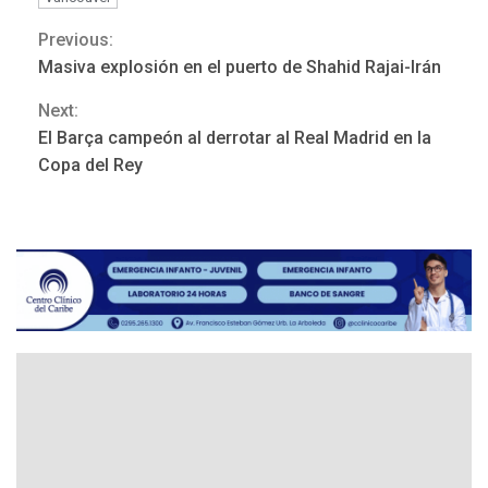
Previous:
Continue
Masiva explosión en el puerto de Shahid Rajai-Irán
Reading
Next:
LATINOAMÉRICA Y CARIBE
El Barça campeón al derrotar al Real Madrid en la
TITULARES
ÚLTIMA HORA
Copa del Rey
De la Espriella asumirá
Presidencia en ceremonia
3
atípica fuera de Bogotá
POLÍTICA
TITULARES
ÚLTIMA HORA
ONGs piden a CIDH
monitorear proceso de
4
diálogo en Venezuela
POLÍTICA
TITULARES
ÚLTIMA HORA
Gobierno y AN2015 en