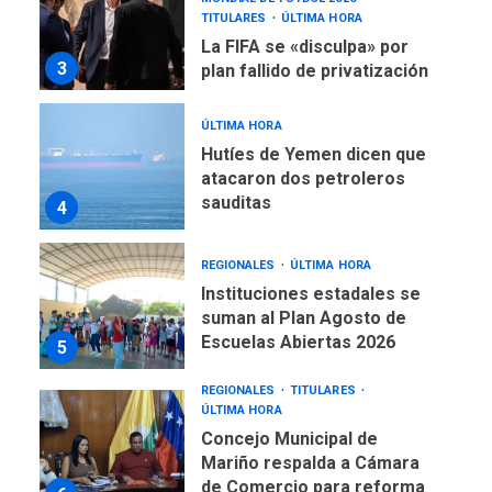
Hutíes de Yemen dicen que
atacaron dos petroleros
sauditas
4
REGIONALES
ÚLTIMA HORA
Instituciones estadales se
suman al Plan Agosto de
Escuelas Abiertas 2026
5
REGIONALES
TITULARES
ÚLTIMA HORA
Concejo Municipal de
Mariño respalda a Cámara
de Comercio para reforma
6
de Ley de Puerto Libre
POLÍTICA
TITULARES
ÚLTIMA HORA
CNP plantea incluir Libertad
de Expresión en agenda de