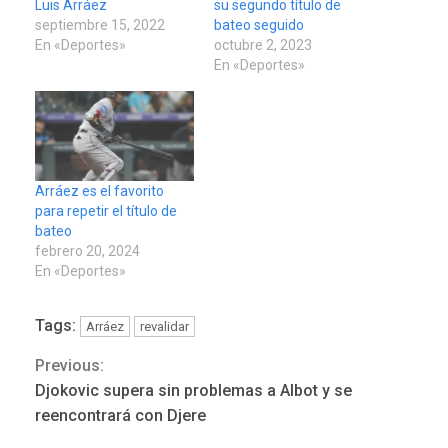
Luis Arráez
su segundo título de
septiembre 15, 2022
bateo seguido
En «Deportes»
octubre 2, 2023
En «Deportes»
Arráez es el favorito
para repetir el título de
bateo
febrero 20, 2024
En «Deportes»
DEPORTES
MUNDIAL DE FÚTBOL 2026
TITULARES
ÚLTIMA HORA
Tags:
Arráez
revalidar
La FIFA se «disculpa» por
3
plan fallido de privatización
Previous:
Continue
Djokovic supera sin problemas a Albot y se
ÚLTIMA HORA
Reading
reencontrará con Djere
Hutíes de Yemen dicen que