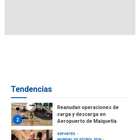
de AN 2015
DESTACADOS
OPINIÓN
ÚLTIMA HORA
El Deporte: Un Legado
Tangible para Nueva
Esparta, por Morel
1
Rodríguez Ávila
NACIONALES
TITULARES
ÚLTIMA HORA
Reanudan operaciones de
carga y descarga en
2
Aeropuerto de Maiquetía
Tendencias
DEPORTES
MUNDIAL DE FÚTBOL 2026
TITULARES
ÚLTIMA HORA
La FIFA se «disculpa» por
3
plan fallido de privatización
ÚLTIMA HORA