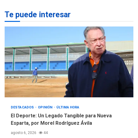
ÚLTIMA HORA
Te puede interesar
Hutíes de Yemen dicen que
atacaron dos petroleros
sauditas
4
REGIONALES
ÚLTIMA HORA
Instituciones estadales se
suman al Plan Agosto de
Escuelas Abiertas 2026
5
DESTACADOS
OPINIÓN
ÚLTIMA HORA
El Deporte: Un Legado Tangible para Nueva
Esparta, por Morel Rodríguez Ávila
agosto 6, 2026
44