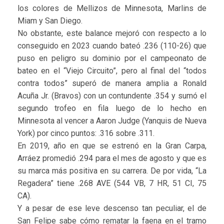
los colores de Mellizos de Minnesota, Marlins de
Miam y San Diego.
No obstante, este balance mejoró con respecto a lo
conseguido en 2023 cuando bateó .236 (110-26) que
puso en peligro su dominio por el campeonato de
bateo en el “Viejo Circuito”, pero al final del “todos
contra todos” superó de manera amplia a Ronald
Acuña Jr. (Bravos) con un contundente .354 y sumó el
segundo trofeo en fila luego de lo hecho en
Minnesota al vencer a Aaron Judge (Yanquis de Nueva
York) por cinco puntos: .316 sobre .311.
En 2019, año en que se estrenó en la Gran Carpa,
Arráez promedió .294 para el mes de agosto y que es
su marca más positiva en su carrera. De por vida, “La
Regadera” tiene .268 AVE (544 VB, 7 HR, 51 CI, 75
CA).
Y a pesar de ese leve descenso tan peculiar, el de
San Felipe sabe cómo rematar la faena en el tramo