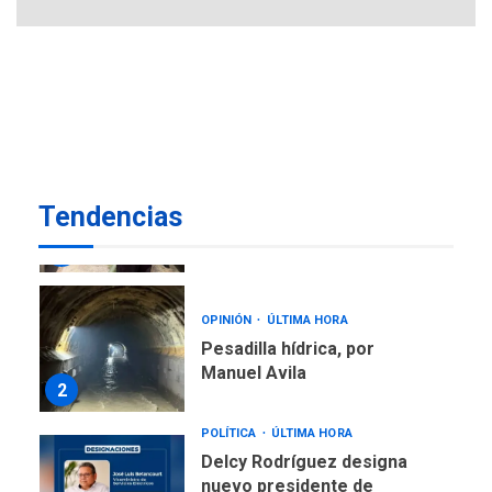
REGIONALES
ÚLTIMA HORA
Alcaldía de Mariño climatiza
Núcleo del Sistema de
Orquestas Porlamar
7
REGIONALES
ÚLTIMA HORA
Alcaldía de Maneiro sigue
Tendencias
atendiendo falta de agua
con plan de contingencia
1
OPINIÓN
ÚLTIMA HORA
Pesadilla hídrica, por
Manuel Avila
2
POLÍTICA
ÚLTIMA HORA
Delcy Rodríguez designa
nuevo presidente de