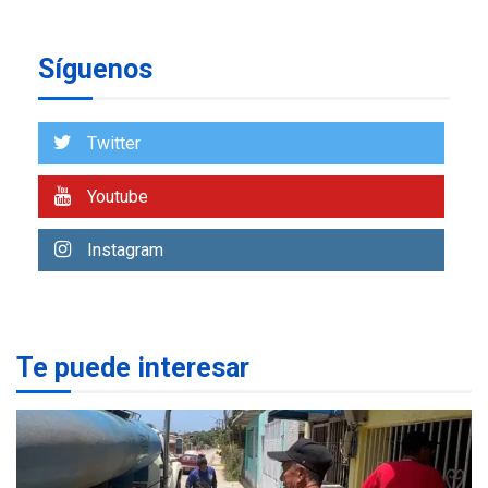
REGIONALES
ÚLTIMA HORA
Síguenos
Alcaldía de Mariño climatiza
Núcleo del Sistema de
Orquestas Porlamar
7
Twitter
REGIONALES
ÚLTIMA HORA
Youtube
Alcaldía de Maneiro sigue
atendiendo falta de agua
Instagram
con plan de contingencia
1
OPINIÓN
ÚLTIMA HORA
Pesadilla hídrica, por
Te puede interesar
Manuel Avila
2
POLÍTICA
ÚLTIMA HORA
Delcy Rodríguez designa