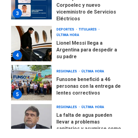
Corpoelec y nuevo
viceministro de Servicios
3
Eléctricos
DEPORTES
TITULARES
ÚLTIMA HORA
Lionel Messi llega a
Argentina para despedir a
4
su padre
REGIONALES
ÚLTIMA HORA
Funsone benefició a 46
personas con la entrega de
lentes correctivos
5
REGIONALES
ÚLTIMA HORA
La falta de agua pueden
llevar a problemas
sanitarios y asumirse como
6
problema de orden público