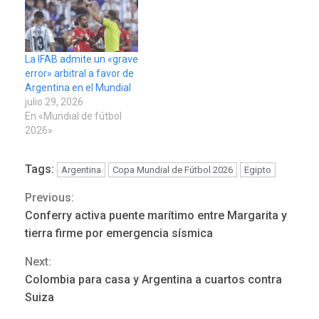
La IFAB admite un «grave
error» arbitral a favor de
Argentina en el Mundial
julio 29, 2026
En «Mundial de fútbol
2026»
Tags:
Argentina
Copa Mundial de Fútbol 2026
Egipto
Previous:
Continue
Conferry activa puente marítimo entre Margarita y
Reading
tierra firme por emergencia sísmica
Next:
POLÍTICA
ÚLTIMA HORA
Colombia para casa y Argentina a cuartos contra
Delcy Rodríguez designa
Suiza
nuevo presidente de