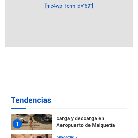
POLÍTICA
TITULARES
[mc4wp_form id="69"]
ÚLTIMA HORA
CNP plantea incluir Libertad
de Expresión en agenda de
negociación con comisión
6
de AN 2015
DESTACADOS
NACIONALES
ÚLTIMA HORA
Gobierno nacional y
regional nos respaldaron
desde el primer momento
7
tras terremotos del 24J
asegura Gustavo Duque
Tendencias
NACIONALES
TITULARES
ÚLTIMA HORA
Reanudan operaciones de
carga y descarga en
1
Aeropuerto de Maiquetía
DEPORTES