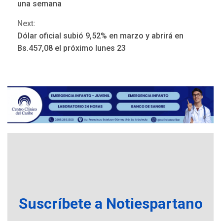
Reading
una semana
Next:
Dólar oficial subió 9,52% en marzo y abrirá en
ÚLTIMA HORA
Bs.457,08 el próximo lunes 23
Hutíes de Yemen dicen que
atacaron dos petroleros
sauditas
3
REGIONALES
ÚLTIMA HORA
Instituciones estadales se
suman al Plan Agosto de
Escuelas Abiertas 2026
4
REGIONALES
TITULARES
ÚLTIMA HORA
Concejo Municipal de
Mariño respalda a Cámara
Suscríbete a Notiespartano
de Comercio para reforma
5
de Ley de Puerto Libre