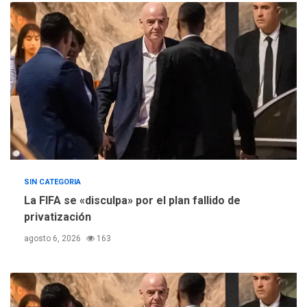
ÚLTIMA HORA
Concejo Municipal de
Mariño respalda a Cámara
de Comercio para reforma
5
de Ley de Puerto Libre
SIN CATEGORIA
La FIFA se «disculpa» por el plan fallido de
privatización
agosto 6, 2026
163