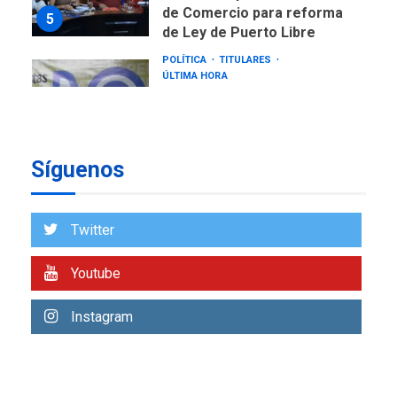
de Comercio para reforma
5
de Ley de Puerto Libre
POLÍTICA
TITULARES
ÚLTIMA HORA
CNP plantea incluir Libertad
de Expresión en agenda de
negociación con comisión
6
de AN 2015
Síguenos
DESTACADOS
NACIONALES
ÚLTIMA HORA
Gobierno nacional y
Twitter
regional nos respaldaron
desde el primer momento
Youtube
7
tras terremotos del 24J
asegura Gustavo Duque
Instagram
NACIONALES
TITULARES
ÚLTIMA HORA
Reanudan operaciones de
carga y descarga en