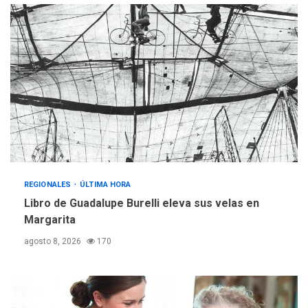
2
adultos mayores
REGIONALES
ÚLTIMA HORA
Mariño fortalece capacidad
operativa con flota
vehicular de 60 unidades
adquiridas en un año de
3
gestión
REGIONALES
ÚLTIMA HORA
Reparan hundimiento de la
«Juan Bautista Arismendi» a
REGIONALES
ÚLTIMA HORA
la altura de Macho Muerto
4
Libro de Guadalupe Burelli eleva sus velas en
REGIONALES
TECNOLOGÍA
Margarita
ÚLTIMA HORA
agosto 8, 2026
170
Fedecámaras NE y Unimar
trabajan en diplomado para
creación y manejo de
5
estadísticas de turismo