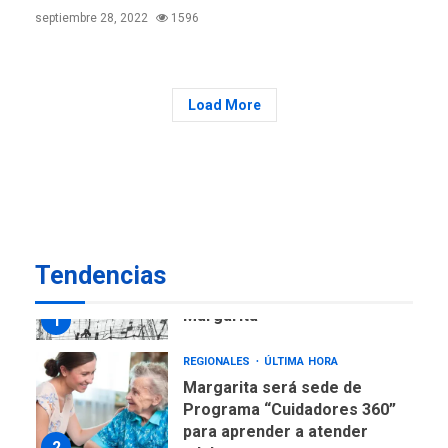
en Nueva Esparta consolida
septiembre 28, 2022
1596
avances en territorio
6
insular
ECONOMÍA
TITULARES
Load More
ÚLTIMA HORA
Venezuela requiere
US$183.000 millones para
7
alcanzar 3 millones de bdp
REGIONALES
ÚLTIMA HORA
Libro de Guadalupe Burelli
Tendencias
eleva sus velas en
Margarita
1
REGIONALES
ÚLTIMA HORA
Margarita será sede de
Programa “Cuidadores 360”
para aprender a atender
2
adultos mayores