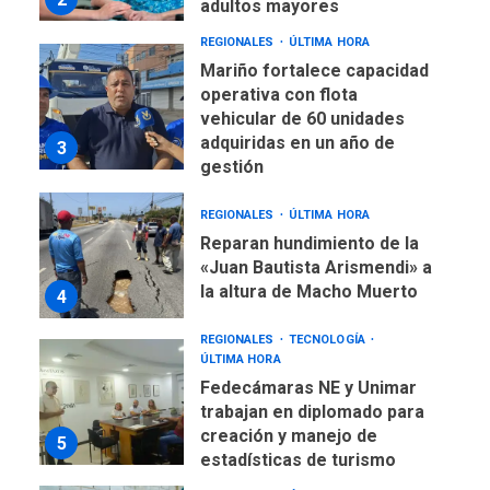
REGIONALES
ÚLTIMA HORA
Mariño fortalece capacidad
operativa con flota
vehicular de 60 unidades
adquiridas en un año de
3
gestión
REGIONALES
ÚLTIMA HORA
Reparan hundimiento de la
«Juan Bautista Arismendi» a
la altura de Macho Muerto
4
REGIONALES
TECNOLOGÍA
ÚLTIMA HORA
Fedecámaras NE y Unimar
trabajan en diplomado para
creación y manejo de
5
estadísticas de turismo
REGIONALES
ÚLTIMA HORA