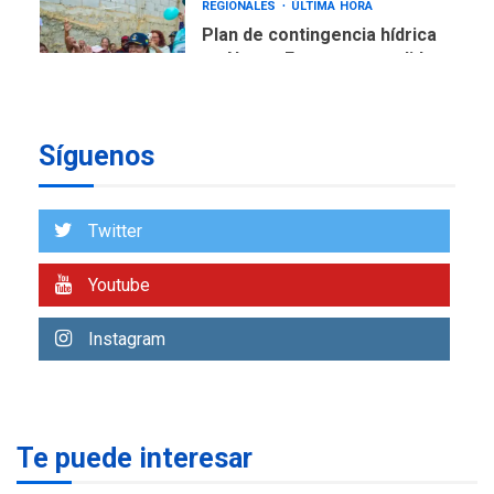
Plan de contingencia hídrica
en Nueva Esparta consolida
avances en territorio
6
insular
ECONOMÍA
TITULARES
ÚLTIMA HORA
Síguenos
Venezuela requiere
US$183.000 millones para
7
alcanzar 3 millones de bdp
Twitter
REGIONALES
ÚLTIMA HORA
Youtube
Libro de Guadalupe Burelli
eleva sus velas en
Instagram
Margarita
1
REGIONALES
ÚLTIMA HORA
Margarita será sede de
Te puede interesar
Programa “Cuidadores 360”
para aprender a atender