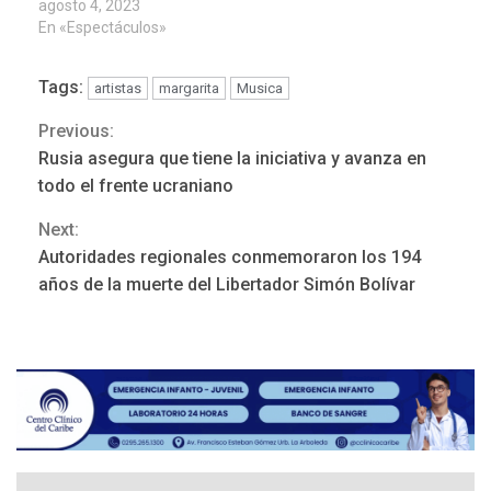
agosto 4, 2023
En «Espectáculos»
Tags:
artistas
margarita
Musica
Previous:
Continue
Rusia asegura que tiene la iniciativa y avanza en
Reading
todo el frente ucraniano
Next:
REGIONALES
ÚLTIMA HORA
Autoridades regionales conmemoraron los 194
Mariño fortalece capacidad
años de la muerte del Libertador Simón Bolívar
operativa con flota
vehicular de 60 unidades
adquiridas en un año de
3
gestión
REGIONALES
ÚLTIMA HORA
Reparan hundimiento de la
«Juan Bautista Arismendi» a