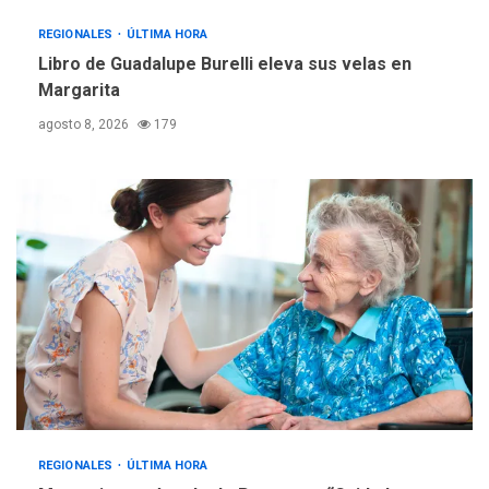
Reparan hundimiento de la
«Juan Bautista Arismendi» a
REGIONALES
ÚLTIMA HORA
la altura de Macho Muerto
Libro de Guadalupe Burelli eleva sus velas en
4
Margarita
REGIONALES
TECNOLOGÍA
agosto 8, 2026
179
ÚLTIMA HORA
Fedecámaras NE y Unimar
trabajan en diplomado para
creación y manejo de
5
estadísticas de turismo
REGIONALES
ÚLTIMA HORA