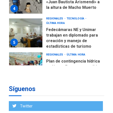
«Juan Bautista Arismendi» a
la altura de Macho Muerto
4
REGIONALES
TECNOLOGÍA
ÚLTIMA HORA
Fedecámaras NE y Unimar
trabajan en diplomado para
creación y manejo de
5
estadísticas de turismo
REGIONALES
ÚLTIMA HORA
Plan de contingencia hídrica
en Nueva Esparta consolida
avances en territorio
6
insular
Síguenos
ECONOMÍA
TITULARES
ÚLTIMA HORA
Venezuela requiere
US$183.000 millones para
Twitter
7
alcanzar 3 millones de bdp