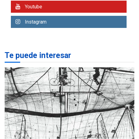
Youtube
REGIONALES
ÚLTIMA HORA
Libro de Guadalupe Burelli
Instagram
eleva sus velas en
Margarita
1
REGIONALES
ÚLTIMA HORA
Te puede interesar
Margarita será sede de
Programa “Cuidadores 360”
para aprender a atender
2
adultos mayores
REGIONALES
ÚLTIMA HORA
Mariño fortalece capacidad
operativa con flota
vehicular de 60 unidades
adquiridas en un año de
3
gestión
REGIONALES
ÚLTIMA HORA