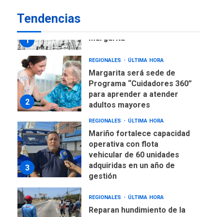
REGIONALES
ÚLTIMA HORA
Tendencias
Libro de Guadalupe Burelli
eleva sus velas en
Margarita
1
REGIONALES
ÚLTIMA HORA
Margarita será sede de
Programa “Cuidadores 360”
para aprender a atender
2
adultos mayores
REGIONALES
ÚLTIMA HORA
Mariño fortalece capacidad
operativa con flota
vehicular de 60 unidades
adquiridas en un año de
3
gestión
REGIONALES
ÚLTIMA HORA
Reparan hundimiento de la