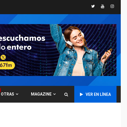
Twitter
Youtube
Instagr
GUERRA EN EL MUNDO
TITULARES
ÚLTIMA HORA
Ucrania y Rusia
intensifican
ofensivas de largo
7
alcance
NACIONALES
TITULARES
ÚLTIMA HORA
Instalan carpas
metálicas como
terminales
temporales en
1
Aeropuerto de
Maiquetía
OTRAS
MAGAZINE
VER EN LÍNEA
LATINOAMÉRICA Y CARIBE
TITULARES
ÚLTIMA HORA
De la Espriella
asumirá Presidencia
en ceremonia atípica
2