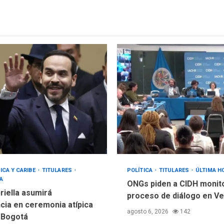
ICA Y CARIBE
TITULARES
POLÍTICA
TITULARES
ÚLTIMA H
A
ONGs piden a CIDH monit
riella asumirá
proceso de diálogo en V
cia en ceremonia atípica
agosto 6, 2026
142
 Bogotá