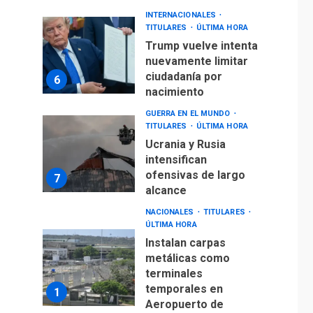
INTERNACIONALES
TITULARES
ÚLTIMA HORA
Trump vuelve intenta
nuevamente limitar
ciudadanía por
6
nacimiento
GUERRA EN EL MUNDO
TITULARES
ÚLTIMA HORA
Ucrania y Rusia
intensifican
ofensivas de largo
7
alcance
NACIONALES
TITULARES
ÚLTIMA HORA
Instalan carpas
metálicas como
terminales
temporales en
1
Aeropuerto de