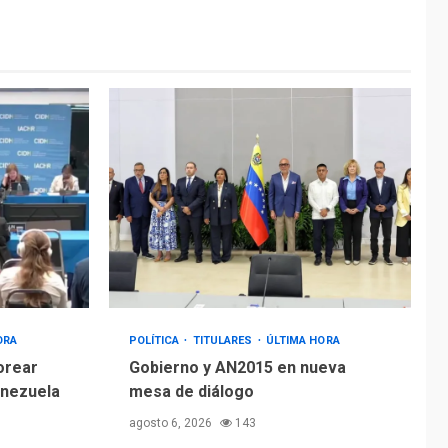
ÚLTIMA HORA
Hiroshima 81 años de
la debacle atómica.
Japón debate
5
principios no
nucleares
ORA
POLÍTICA
TITULARES
ÚLTIMA HORA
orear
Gobierno y AN2015 en nueva
enezuela
mesa de diálogo
agosto 6, 2026
143