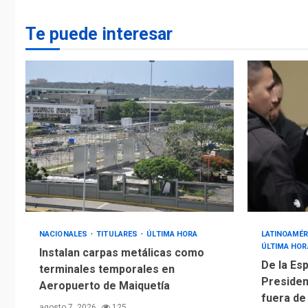
Te puede interesar
NACIONALES
TITULARES
ÚLTIMA HORA
LATINOAMÉR
ÚLTIMA HOR
Instalan carpas metálicas como
De la Esp
terminales temporales en
Presiden
Aeropuerto de Maiquetía
fuera de
agosto 7, 2026
125