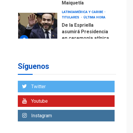
Maiquetía
LATINOAMÉRICA Y CARIBE
TITULARES
ÚLTIMA HORA
De la Espriella
asumirá Presidencia
en ceremonia atípica
2
fuera de Bogotá
POLÍTICA
TITULARES
ÚLTIMA HORA
Síguenos
ONGs piden a CIDH
monitorear proceso
de diálogo en
3
Twitter
Venezuela
POLÍTICA
TITULARES
Youtube
ÚLTIMA HORA
Gobierno y AN2015 en
Instagram
nueva mesa de
4
diálogo
INTERNACIONALES