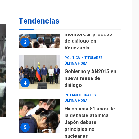
fuera de Bogotá
POLÍTICA
TITULARES
Tendencias
ÚLTIMA HORA
ONGs piden a CIDH
monitorear proceso
de diálogo en
3
Venezuela
POLÍTICA
TITULARES
ÚLTIMA HORA
Gobierno y AN2015 en
nueva mesa de
4
diálogo
INTERNACIONALES
ÚLTIMA HORA
Hiroshima 81 años de
la debacle atómica.
Japón debate
5
principios no
nucleares