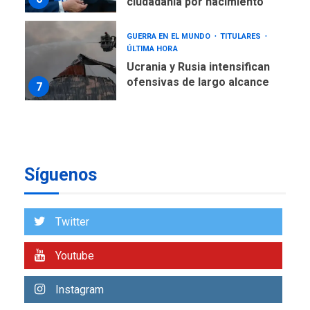
ciudadanía por nacimiento
GUERRA EN EL MUNDO
TITULARES
ÚLTIMA HORA
Ucrania y Rusia intensifican
ofensivas de largo alcance
7
NACIONALES
TITULARES
ÚLTIMA HORA
Instalan carpas metálicas
como terminales
Síguenos
temporales en Aeropuerto
1
de Maiquetía
LATINOAMÉRICA Y CARIBE
Twitter
TITULARES
ÚLTIMA HORA
De la Espriella asumirá
Youtube
Presidencia en ceremonia
2
atípica fuera de Bogotá
Instagram
POLÍTICA
TITULARES