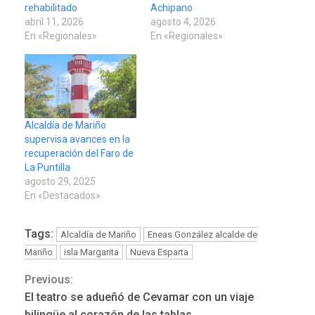
rehabilitado
Achipano
abril 11, 2026
agosto 4, 2026
En «Regionales»
En «Regionales»
Alcaldía de Mariño
supervisa avances en la
recuperación del Faro de
La Puntilla
agosto 29, 2025
En «Destacados»
Tags:
Alcaldía de Mariño
Eneas González alcalde de
Mariño
isla Margarita
Nueva Esparta
Previous:
Continue
El teatro se adueñó de Cevamar con un viaje
POLÍTICA
TITULARES
ÚLTIMA HORA
bilingüe al corazón de las tablas