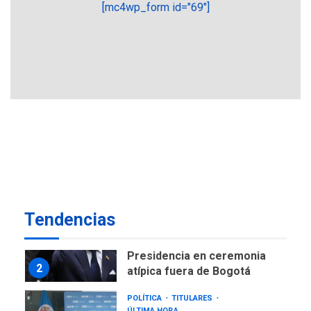
[mc4wp_form id="69"]
GUERRA EN EL MUNDO
TITULARES
ÚLTIMA HORA
Ucrania y Rusia intensifican
ofensivas de largo alcance
7
NACIONALES
TITULARES
ÚLTIMA HORA
Instalan carpas metálicas
como terminales
temporales en Aeropuerto
1
de Maiquetía
LATINOAMÉRICA Y CARIBE
Tendencias
TITULARES
ÚLTIMA HORA
De la Espriella asumirá
Presidencia en ceremonia
2
atípica fuera de Bogotá
POLÍTICA
TITULARES
ÚLTIMA HORA