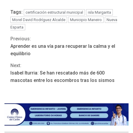
Tags:
certificación estructural municipal
isla Margarita
Morel David Rodríguez Alcalde
Municipio Maneiro
Nueva
Esparta
Previous:
Continue
Aprender es una vía para recuperar la calma y el
DEPORTES
Reading
MUNDIAL DE FÚTBOL 2026
equilibrio
TITULARES
ÚLTIMA HORA
La FIFA se «disculpa» por
Next:
3
plan fallido de privatización
Isabel Iturria: Se han rescatado más de 600
mascotas entre los escombros tras los sismos
ÚLTIMA HORA
Hutíes de Yemen dicen que
atacaron dos petroleros
sauditas
4
REGIONALES
ÚLTIMA HORA
Instituciones estadales se