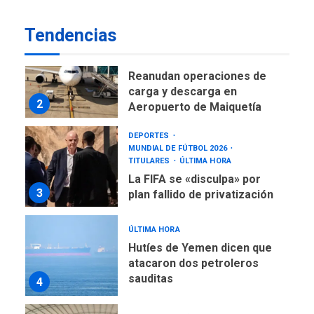
Esparta, por Morel
1
Rodríguez Ávila
Tendencias
NACIONALES
TITULARES
ÚLTIMA HORA
Reanudan operaciones de
carga y descarga en
2
Aeropuerto de Maiquetía
DEPORTES
MUNDIAL DE FÚTBOL 2026
TITULARES
ÚLTIMA HORA
La FIFA se «disculpa» por
3
plan fallido de privatización
ÚLTIMA HORA
Hutíes de Yemen dicen que
atacaron dos petroleros
sauditas
4