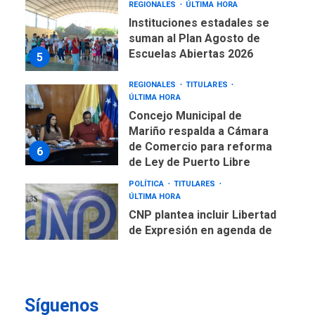
REGIONALES
ÚLTIMA HORA
Instituciones estadales se
suman al Plan Agosto de
Escuelas Abiertas 2026
5
REGIONALES
TITULARES
ÚLTIMA HORA
Concejo Municipal de
Mariño respalda a Cámara
de Comercio para reforma
6
de Ley de Puerto Libre
POLÍTICA
TITULARES
ÚLTIMA HORA
CNP plantea incluir Libertad
de Expresión en agenda de
negociación con comisión
7
de AN 2015
DESTACADOS
OPINIÓN
ÚLTIMA HORA
Síguenos
El Deporte: Un Legado