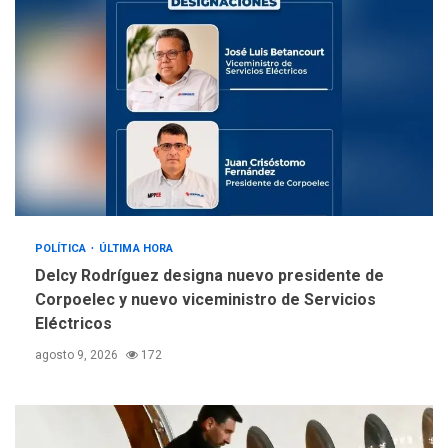
sanitarios y asumirse como
4
problema de orden público
REGIONALES
ÚLTIMA HORA
Alcaldía de Mariño climatiza
Núcleo del Sistema de
Orquestas Porlamar
5
POLÍTICA
ÚLTIMA HORA
Delcy Rodríguez designa nuevo presidente de
Corpoelec y nuevo viceministro de Servicios
Eléctricos
agosto 9, 2026
172