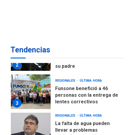
Delcy Rodríguez designa
nuevo presidente de
Corpoelec y nuevo
viceministro de Servicios
1
Eléctricos
DEPORTES
TITULARES
ÚLTIMA HORA
Tendencias
Lionel Messi llega a
Argentina para despedir a
2
su padre
REGIONALES
ÚLTIMA HORA
Funsone benefició a 46
personas con la entrega de
lentes correctivos
3
REGIONALES
ÚLTIMA HORA
La falta de agua pueden
llevar a problemas