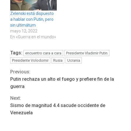
Zelenski está dispuesto
a hablar con Putin, pero
sin ultimátum
mayo 12, 2022
En «Guerra en el mundo»
Tags:
encuentro cara a cara
Presidente Vladimir Putin
Presidente Volodomir
Rusia
Ucrania
Previous:
Continue
REGIONALES
ÚLTIMA HORA
Putin rechaza un alto el fuego y prefiere fin de la
Funsone benefició a 46
Reading
guerra
personas con la entrega de
lentes correctivos
3
Next:
Sismo de magnitud 4.4 sacude occidente de
REGIONALES
ÚLTIMA HORA
Venezuela
La falta de agua pueden
llevar a problemas
sanitarios y asumirse como