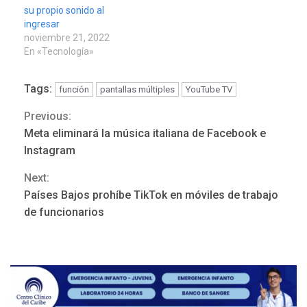
su propio sonido al
ingresar
noviembre 21, 2022
En «Tecnología»
Tags:
función
pantallas múltiples
YouTube TV
Previous:
Continue
Meta eliminará la música italiana de Facebook e
Reading
Instagram
Next:
Países Bajos prohíbe TikTok en móviles de trabajo
REGIONALES
ÚLTIMA HORA
de funcionarios
Alcaldía de Mariño climatiza
Núcleo del Sistema de
Orquestas Porlamar
3
POLÍTICA
TITULARES
ÚLTIMA HORA