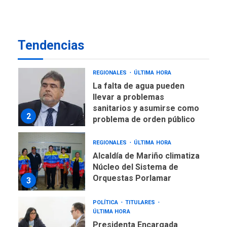
REGIONALES
ÚLTIMA HORA
Funsone benefició a 46
personas con la entrega de
Tendencias
lentes correctivos
1
REGIONALES
ÚLTIMA HORA
La falta de agua pueden
llevar a problemas
sanitarios y asumirse como
2
problema de orden público
REGIONALES
ÚLTIMA HORA
Alcaldía de Mariño climatiza
Núcleo del Sistema de
Orquestas Porlamar
3
POLÍTICA
TITULARES
ÚLTIMA HORA
Presidenta Encargada