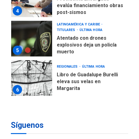
evalúa financiamiento obras
4
post-sismos
LATINOAMÉRICA Y CARIBE
TITULARES
ÚLTIMA HORA
Atentado con drones
explosivos deja un policía
5
muerto
REGIONALES
ÚLTIMA HORA
Libro de Guadalupe Burelli
eleva sus velas en
Margarita
6
REGIONALES
ÚLTIMA HORA
Margarita será sede de
Programa “Cuidadores 360”
Síguenos
para aprender a atender
7
adultos mayores