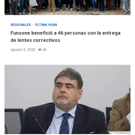
evalúa financiamiento obras
4
post-sismos
LATINOAMÉRICA Y CARIBE
REGIONALES
ÚLTIMA HORA
TITULARES
ÚLTIMA HORA
Funsone benefició a 46 personas con la entrega
Atentado con drones
de lentes correctivos
explosivos deja un policía
5
muerto
agosto 9, 2026
46