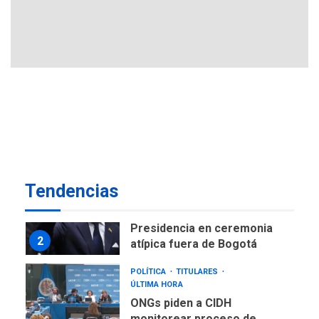
ÚLTIMA HORA
Ucrania y Rusia intensifican
ofensivas de largo alcance
7
NACIONALES
TITULARES
ÚLTIMA HORA
Instalan carpas metálicas
como terminales
temporales en Aeropuerto
1
de Maiquetía
LATINOAMÉRICA Y CARIBE
Tendencias
TITULARES
ÚLTIMA HORA
De la Espriella asumirá
Presidencia en ceremonia
2
atípica fuera de Bogotá
POLÍTICA
TITULARES
ÚLTIMA HORA
ONGs piden a CIDH
monitorear proceso de