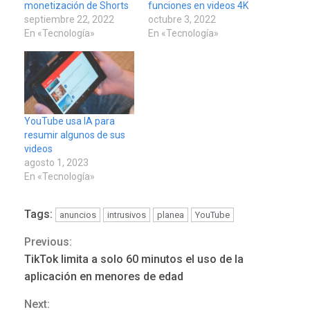
monetización de Shorts
funciones en videos 4K
septiembre 22, 2022
octubre 3, 2022
En «Tecnología»
En «Tecnología»
YouTube usa IA para
resumir algunos de sus
videos
agosto 1, 2023
En «Tecnología»
Tags:
anuncios
intrusivos
planea
YouTube
Previous:
Continue
TikTok limita a solo 60 minutos el uso de la
POLÍTICA
TITULARES
Reading
ÚLTIMA HORA
aplicación en menores de edad
ONGs piden a CIDH
Next:
monitorear proceso de