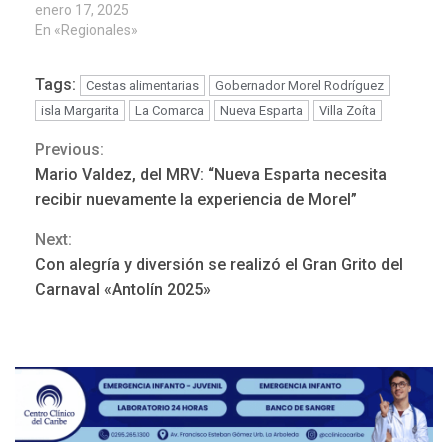
enero 17, 2025
En «Regionales»
Tags:
Cestas alimentarias
Gobernador Morel Rodríguez
isla Margarita
La Comarca
Nueva Esparta
Villa Zoíta
Previous:
Continue
Mario Valdez, del MRV: “Nueva Esparta necesita
REGIONALES
ÚLTIMA HORA
Reading
recibir nuevamente la experiencia de Morel”
Mariño fortalece capacidad
operativa con flota
Next:
vehicular de 60 unidades
Con alegría y diversión se realizó el Gran Grito del
adquiridas en un año de
3
gestión
Carnaval «Antolín 2025»
REGIONALES
ÚLTIMA HORA
Reparan hundimiento de la
«Juan Bautista Arismendi» a
la altura de Macho Muerto
4
REGIONALES
TECNOLOGÍA