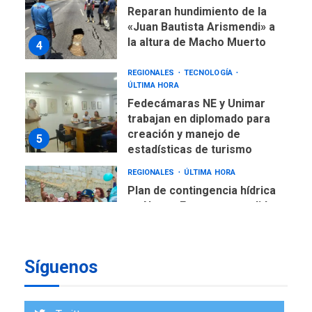
REGIONALES
TECNOLOGÍA
ÚLTIMA HORA
Fedecámaras NE y Unimar
trabajan en diplomado para
creación y manejo de
5
estadísticas de turismo
REGIONALES
ÚLTIMA HORA
Plan de contingencia hídrica
en Nueva Esparta consolida
avances en territorio
6
insular
ECONOMÍA
TITULARES
ÚLTIMA HORA
Venezuela requiere
US$183.000 millones para
Síguenos
7
alcanzar 3 millones de bdp
REGIONALES
ÚLTIMA HORA