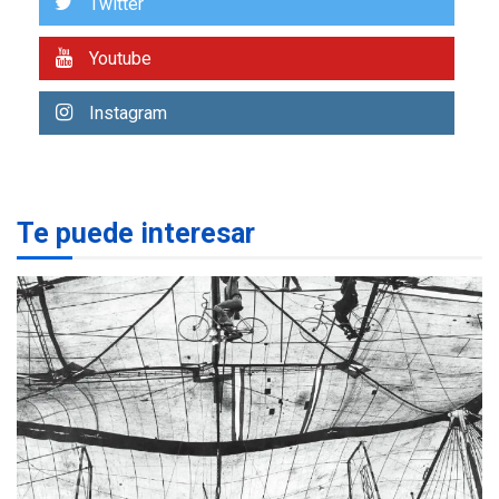
Twitter
Libro de Guadalupe Burelli
eleva sus velas en
Youtube
Margarita
1
Instagram
REGIONALES
ÚLTIMA HORA
Margarita será sede de
Programa “Cuidadores 360”
para aprender a atender
2
adultos mayores
Te puede interesar
REGIONALES
ÚLTIMA HORA
Mariño fortalece capacidad
operativa con flota
vehicular de 60 unidades
adquiridas en un año de
3
gestión
REGIONALES
ÚLTIMA HORA
Reparan hundimiento de la
«Juan Bautista Arismendi» a