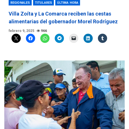
REGIONALES
TITULARES
ÚLTIMA HORA
Villa Zoíta y La Comarca reciben las cestas
alimentarias del gobernador Morel Rodríguez
febrero 9, 2025
966