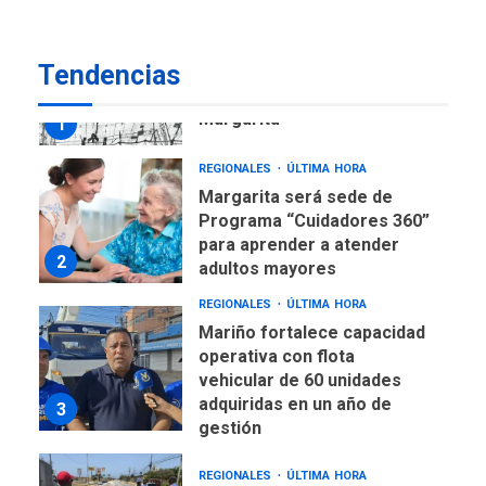
eleva sus velas en
Margarita
1
Tendencias
REGIONALES
ÚLTIMA HORA
Margarita será sede de
Programa “Cuidadores 360”
para aprender a atender
2
adultos mayores
REGIONALES
ÚLTIMA HORA
Mariño fortalece capacidad
operativa con flota
vehicular de 60 unidades
adquiridas en un año de
3
gestión
REGIONALES
ÚLTIMA HORA
Reparan hundimiento de la
«Juan Bautista Arismendi» a
la altura de Macho Muerto
4