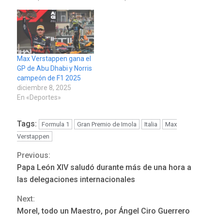
Max Verstappen gana el
GP de Abu Dhabi y Norris
campeón de F1 2025
diciembre 8, 2025
En «Deportes»
Tags:
Formula 1
Gran Premio de Imola
Italia
Max
Verstappen
Previous:
Continue
Papa León XIV saludó durante más de una hora a
Reading
las delegaciones internacionales
Next:
ÚLTIMA HORA
Morel, todo un Maestro, por Ángel Ciro Guerrero
Hutíes de Yemen dicen que