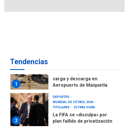
de AN 2015
DESTACADOS
NACIONALES
ÚLTIMA HORA
Gobierno nacional y
regional nos respaldaron
desde el primer momento
7
tras terremotos del 24J
asegura Gustavo Duque
Tendencias
NACIONALES
TITULARES
ÚLTIMA HORA
Reanudan operaciones de
carga y descarga en
1
Aeropuerto de Maiquetía
DEPORTES
MUNDIAL DE FÚTBOL 2026
TITULARES
ÚLTIMA HORA
La FIFA se «disculpa» por
2
plan fallido de privatización