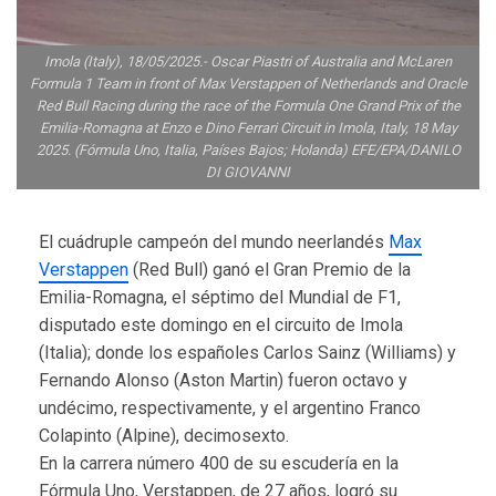
Imola (Italy), 18/05/2025.- Oscar Piastri of Australia and McLaren
Formula 1 Team in front of Max Verstappen of Netherlands and Oracle
Red Bull Racing during the race of the Formula One Grand Prix of the
Emilia-Romagna at Enzo e Dino Ferrari Circuit in Imola, Italy, 18 May
2025. (Fórmula Uno, Italia, Países Bajos; Holanda) EFE/EPA/DANILO
DI GIOVANNI
El cuádruple campeón del mundo neerlandés
Max
Verstappen
(Red Bull) ganó el Gran Premio de la
Emilia-Romagna, el séptimo del Mundial de F1,
disputado este domingo en el circuito de Imola
(Italia); donde los españoles Carlos Sainz (Williams) y
Fernando Alonso (Aston Martin) fueron octavo y
undécimo, respectivamente, y el argentino Franco
Colapinto (Alpine), decimosexto.
En la carrera número 400 de su escudería en la
Fórmula Uno, Verstappen, de 27 años, logró su