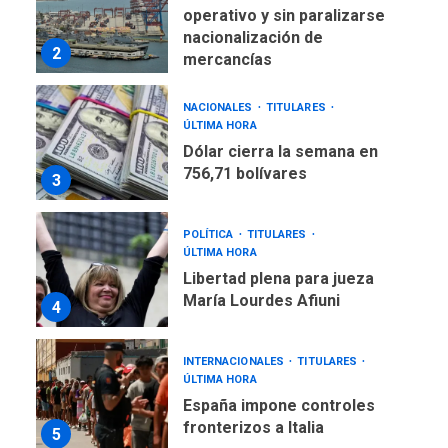
operativo y sin paralizarse
nacionalización de
2
mercancías
NACIONALES
TITULARES
ÚLTIMA HORA
Dólar cierra la semana en
756,71 bolívares
3
POLÍTICA
TITULARES
ÚLTIMA HORA
Libertad plena para jueza
María Lourdes Afiuni
4
INTERNACIONALES
TITULARES
ÚLTIMA HORA
España impone controles
fronterizos a Italia
5