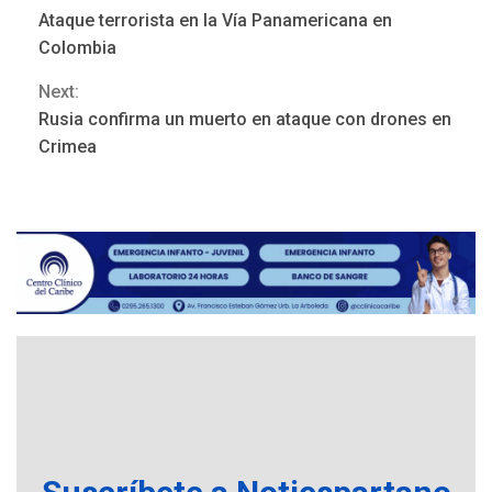
Continue
Ataque terrorista en la Vía Panamericana en
Reading
Colombia
Next:
Rusia confirma un muerto en ataque con drones en
NACIONALES
TITULARES
Crimea
ÚLTIMA HORA
Dólar cierra la semana en
756,71 bolívares
3
POLÍTICA
TITULARES
ÚLTIMA HORA
Libertad plena para jueza
María Lourdes Afiuni
4
INTERNACIONALES
TITULARES
ÚLTIMA HORA
España impone controles
fronterizos a Italia
5