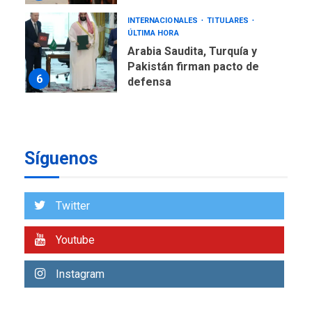
INTERNACIONALES
TITULARES
ÚLTIMA HORA
Arabia Saudita, Turquía y
Pakistán firman pacto de
6
defensa
LATINOAMÉRICA Y CARIBE
TITULARES
ÚLTIMA HORA
De la Espriella jura como
Síguenos
nuevo presidente de
7
Colombia
ECONOMÍA
TITULARES
Twitter
ÚLTIMA HORA
Venezuela requiere
Youtube
US$183.000 millones para
1
alcanzar 3 millones de bdp
Instagram
ECONOMÍA
ÚLTIMA HORA
Puerto de La Guaira