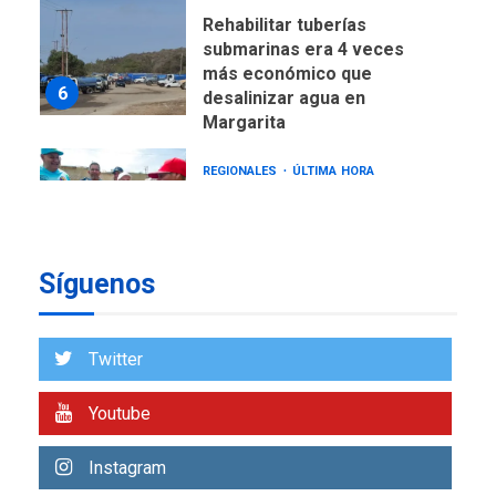
Rehabilitar tuberías
submarinas era 4 veces
más económico que
6
desalinizar agua en
Margarita
REGIONALES
ÚLTIMA HORA
Gobernadora llevó tanques
de almacenamiento de agua
a Corazón de Mi Patria
7
Síguenos
NACIONALES
TITULARES
ÚLTIMA HORA
Más de 50 mil viviendas
Twitter
fueron evaluadas en
estados afectados por los
1
Youtube
terremotos
NACIONALES
TITULARES
Instagram
ÚLTIMA HORA