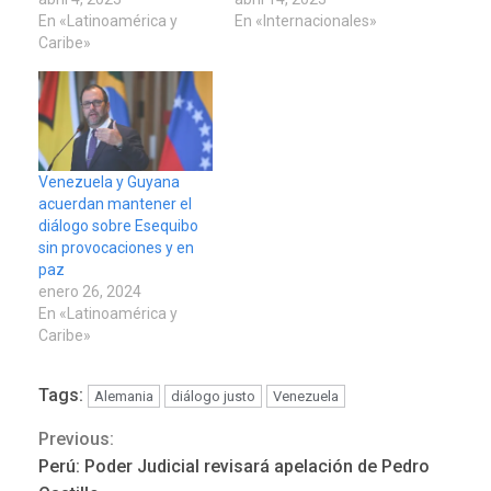
En «Latinoamérica y
En «Internacionales»
Caribe»
Venezuela y Guyana
acuerdan mantener el
diálogo sobre Esequibo
sin provocaciones y en
paz
enero 26, 2024
En «Latinoamérica y
Caribe»
Tags:
Alemania
diálogo justo
Venezuela
Previous:
Continue
Perú: Poder Judicial revisará apelación de Pedro
LATINOAMÉRICA Y CARIBE
TITULARES
ÚLTIMA HORA