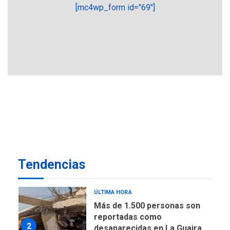
más económico que
[mc4wp_form id="69"]
6
desalinizar agua en
Margarita
REGIONALES
ÚLTIMA HORA
Gobernadora llevó tanques
de almacenamiento de agua
a Corazón de Mi Patria
7
NACIONALES
TITULARES
ÚLTIMA HORA
Más de 50 mil viviendas
fueron evaluadas en
estados afectados por los
1
Tendencias
terremotos
NACIONALES
TITULARES
ÚLTIMA HORA
Más de 1.500 personas son
reportadas como
2
desaparecidas en La Guaira