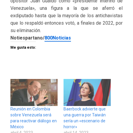
opositor Juan Guaidó como «presidente interino de
Venezuela», una figura a la que se aferró el
exdiputado hasta que la mayoría de los antichavistas
que lo respaldó entonces votó, a finales de 2022, por
su eliminación.
Notiespartano/
800Noticias
Me gusta esto:
Reunión en Colombia
Baerbock advierte que
sobre Venezuela será
una guerra por Taiwán
para reactivar diálogo en
sería un «escenario de
México
horror»
abril 4, 2023
abril 14, 2023