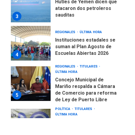
REGIONALES
ÚLTIMA HORA
Instituciones estadales se
suman al Plan Agosto de
Escuelas Abiertas 2026
4
REGIONALES
TITULARES
ÚLTIMA HORA
Concejo Municipal de
Mariño respalda a Cámara
de Comercio para reforma
5
de Ley de Puerto Libre
POLÍTICA
TITULARES
ÚLTIMA HORA
CNP plantea incluir Libertad
de Expresión en agenda de
negociación con comisión
6
de AN 2015
DESTACADOS
NACIONALES
ÚLTIMA HORA