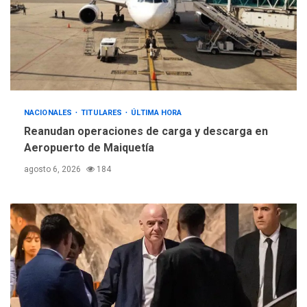
sauditas
3
REGIONALES
ÚLTIMA HORA
Instituciones estadales se
suman al Plan Agosto de
Escuelas Abiertas 2026
4
NACIONALES
TITULARES
ÚLTIMA HORA
REGIONALES
TITULARES
Reanudan operaciones de carga y descarga en
ÚLTIMA HORA
Aeropuerto de Maiquetía
Concejo Municipal de
agosto 6, 2026
184
Mariño respalda a Cámara
de Comercio para reforma
5
de Ley de Puerto Libre