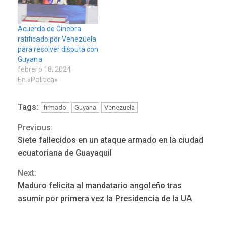
Acuerdo de Ginebra
ratificado por Venezuela
para resolver disputa con
Guyana
febrero 18, 2024
En «Política»
Tags:
firmado
Guyana
Venezuela
Previous:
Continue
Siete fallecidos en un ataque armado en la ciudad
ÚLTIMA HORA
Reading
ecuatoriana de Guayaquil
Hutíes de Yemen dicen que
atacaron dos petroleros
Next:
sauditas
3
Maduro felicita al mandatario angoleño tras
asumir por primera vez la Presidencia de la UA
REGIONALES
ÚLTIMA HORA
Instituciones estadales se