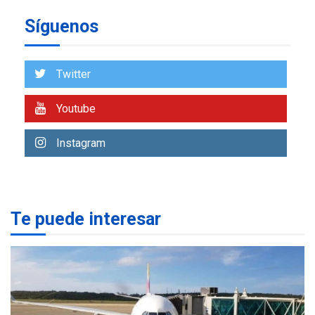
Gobierno nacional y
regional nos respaldaron
Síguenos
desde el primer momento
7
tras terremotos del 24J
asegura Gustavo Duque
Twitter
NACIONALES
TITULARES
ÚLTIMA HORA
Youtube
Reanudan operaciones de
carga y descarga en
Instagram
1
Aeropuerto de Maiquetía
DEPORTES
MUNDIAL DE FÚTBOL 2026
TITULARES
ÚLTIMA HORA
Te puede interesar
La FIFA se «disculpa» por
2
plan fallido de privatización
ÚLTIMA HORA
Hutíes de Yemen dicen que
atacaron dos petroleros