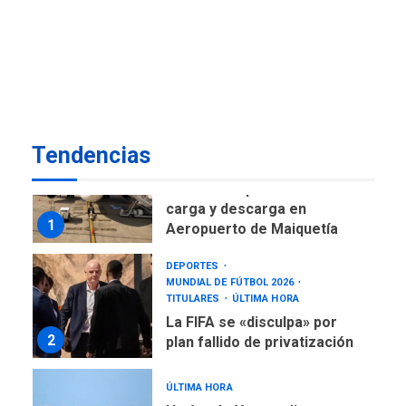
7
tras terremotos del 24J
asegura Gustavo Duque
NACIONALES
TITULARES
ÚLTIMA HORA
Reanudan operaciones de
carga y descarga en
1
Aeropuerto de Maiquetía
Tendencias
DEPORTES
MUNDIAL DE FÚTBOL 2026
TITULARES
ÚLTIMA HORA
La FIFA se «disculpa» por
2
plan fallido de privatización
ÚLTIMA HORA
Hutíes de Yemen dicen que
atacaron dos petroleros
sauditas
3