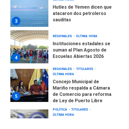
Instituciones estadales se
suman al Plan Agosto de
Escuelas Abiertas 2026
4
REGIONALES
TITULARES
ÚLTIMA HORA
Concejo Municipal de
Mariño respalda a Cámara
de Comercio para reforma
5
de Ley de Puerto Libre
POLÍTICA
TITULARES
ÚLTIMA HORA
CNP plantea incluir Libertad
de Expresión en agenda de
negociación con comisión
6
de AN 2015
DESTACADOS
NACIONALES
ÚLTIMA HORA
Gobierno nacional y