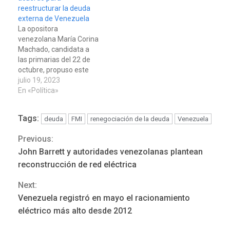
reestructurar la deuda
externa de Venezuela
La opositora
venezolana María Corina
Machado, candidata a
las primarias del 22 de
octubre, propuso este
martes un acuerdo para
julio 19, 2023
reestructurar la deuda
En «Política»
externa del país a través
de un proceso que sea
Tags:
deuda
FMI
renegociación de la deuda
Venezuela
financieramente
sostenible, creíble y
ÚLTIMA HORA
Previous:
Continue
conveniente para las
Hutíes de Yemen dicen que
John Barrett y autoridades venezolanas plantean
partes y que contemple
atacaron dos petroleros
Reading
un pago asequible bajo
reconstrucción de red eléctrica
sauditas
3
plazo, y cronogramas…
Next:
Venezuela registró en mayo el racionamiento
REGIONALES
ÚLTIMA HORA
eléctrico más alto desde 2012
Instituciones estadales se
suman al Plan Agosto de