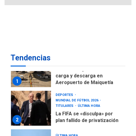
asegura Gustavo Duque
NACIONALES
TITULARES
ÚLTIMA HORA
Reanudan operaciones de
carga y descarga en
1
Aeropuerto de Maiquetía
Tendencias
DEPORTES
MUNDIAL DE FÚTBOL 2026
TITULARES
ÚLTIMA HORA
La FIFA se «disculpa» por
2
plan fallido de privatización
ÚLTIMA HORA
Hutíes de Yemen dicen que
atacaron dos petroleros
sauditas
3
REGIONALES
ÚLTIMA HORA