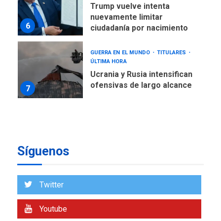
Trump vuelve intenta
nuevamente limitar
6
ciudadanía por nacimiento
GUERRA EN EL MUNDO
TITULARES
ÚLTIMA HORA
Ucrania y Rusia intensifican
ofensivas de largo alcance
7
NACIONALES
TITULARES
ÚLTIMA HORA
Instalan carpas metálicas
como terminales
Síguenos
temporales en Aeropuerto
1
de Maiquetía
LATINOAMÉRICA Y CARIBE
Twitter
TITULARES
ÚLTIMA HORA
De la Espriella asumirá
Youtube
Presidencia en ceremonia
2