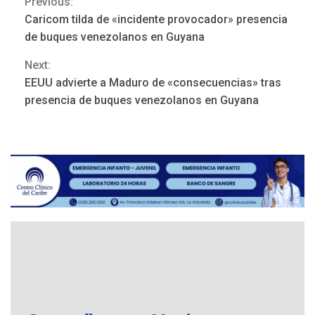
Previous:
Continue
Caricom tilda de «incidente provocador» presencia
POLÍTICA
TITULARES
Reading
ÚLTIMA HORA
de buques venezolanos en Guyana
ONGs piden a CIDH
Next:
monitorear proceso de
3
diálogo en Venezuela
EEUU advierte a Maduro de «consecuencias» tras
presencia de buques venezolanos en Guyana
POLÍTICA
TITULARES
ÚLTIMA HORA
Gobierno y AN2015 en
nueva mesa de diálogo
4
INTERNACIONALES
ÚLTIMA HORA
Hiroshima 81 años de la
debacle atómica. Japón
debate principios no
5
nucleares
INTERNACIONALES
TITULARES
ÚLTIMA HORA