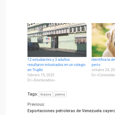
12 estudiantes y 3 adultos
Identifica la d
resultaron intoxicados en un colegio
perro
en Trujillo
octubre 24, 2
febrero 19, 2025
En «Curiosida
En «Destacados»
Tags:
brazos
perros
Previous:
Continue
Exportaciones petroleras de Venezuela cayer