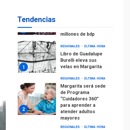
ECONOMÍA
TITULARES
ÚLTIMA HORA
Venezuela requiere
Tendencias
US$183.000 millones
para alcanzar 3
7
millones de bdp
REGIONALES
ÚLTIMA HORA
Libro de Guadalupe
Burelli eleva sus
velas en Margarita
1
REGIONALES
ÚLTIMA HORA
Margarita será sede
de Programa
“Cuidadores 360”
para aprender a
2
atender adultos
mayores
REGIONALES
ÚLTIMA HORA