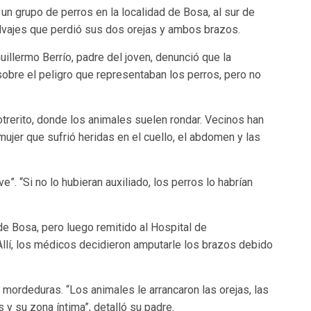
n grupo de perros en la localidad de Bosa, al sur de
lvajes que perdió sus dos orejas y ambos brazos.
uillermo Berrío, padre del joven,
denunció que la
 sobre
el peligro que representaban los perros
, pero no
trerito,
donde los animales suelen rondar.
Vecinos han
mujer que sufrió heridas en el cuello, el abdomen y las
e”. “
Si no lo hubieran auxiliado, los perros lo habrían
de Bosa,
pero luego
remitido al Hospital de
llí,
los médicos decidieron amputarle los brazos debido
mordeduras. “Los animales le arrancaron las orejas,
las
s y su zona íntima
”, detalló su padre.