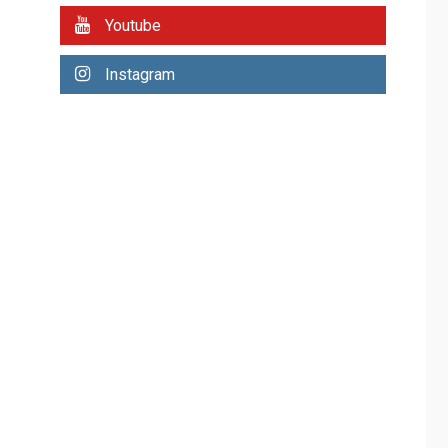
REGIONALES
ÚLTIMA HORA
Youtube
Plan de contingencia
hídrica en Nueva
Instagram
Esparta consolida
avances en territorio
6
insular
ECONOMÍA
TITULARES
ÚLTIMA HORA
Venezuela requiere
US$183.000 millones
para alcanzar 3
7
millones de bdp
REGIONALES
ÚLTIMA HORA
Libro de Guadalupe
Burelli eleva sus
velas en Margarita
1
REGIONALES
ÚLTIMA HORA