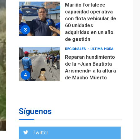
Mariño fortalece
capacidad operativa
con flota vehicular de
60 unidades
3
adquiridas en un año
de gestión
REGIONALES
ÚLTIMA HORA
Reparan hundimiento
de la «Juan Bautista
Arismendi» a la altura
4
de Macho Muerto
REGIONALES
TECNOLOGÍA
ÚLTIMA HORA
Fedecámaras NE y
Unimar trabajan en
Síguenos
diplomado para
creación y manejo de
5
estadísticas de
Twitter
turismo