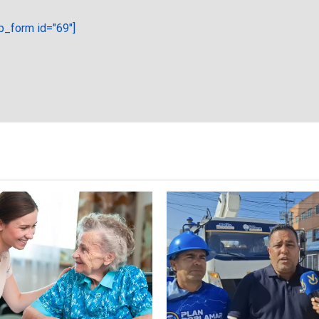
_form id="69"]