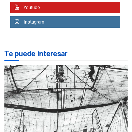
Youtube
REGIONALES
ÚLTIMA HORA
Libro de Guadalupe Burelli
Instagram
eleva sus velas en
Margarita
1
REGIONALES
ÚLTIMA HORA
Te puede interesar
Margarita será sede de
Programa “Cuidadores 360”
para aprender a atender
2
adultos mayores
REGIONALES
ÚLTIMA HORA
Mariño fortalece capacidad
operativa con flota
vehicular de 60 unidades
adquiridas en un año de
3
gestión
REGIONALES
ÚLTIMA HORA