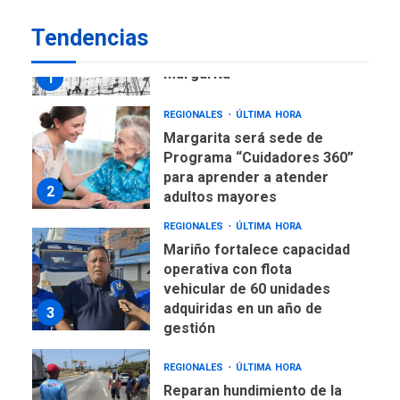
REGIONALES
ÚLTIMA HORA
Tendencias
Libro de Guadalupe Burelli
eleva sus velas en
Margarita
1
REGIONALES
ÚLTIMA HORA
Margarita será sede de
Programa “Cuidadores 360”
para aprender a atender
2
adultos mayores
REGIONALES
ÚLTIMA HORA
Mariño fortalece capacidad
operativa con flota
vehicular de 60 unidades
adquiridas en un año de
3
gestión
REGIONALES
ÚLTIMA HORA
Reparan hundimiento de la