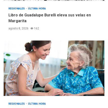
Reparan hundimiento de la
«Juan Bautista Arismendi» a
REGIONALES
ÚLTIMA HORA
la altura de Macho Muerto
Libro de Guadalupe Burelli eleva sus velas en
4
Margarita
REGIONALES
TECNOLOGÍA
agosto 8, 2026
162
ÚLTIMA HORA
Fedecámaras NE y Unimar
trabajan en diplomado para
creación y manejo de
5
estadísticas de turismo
REGIONALES
ÚLTIMA HORA