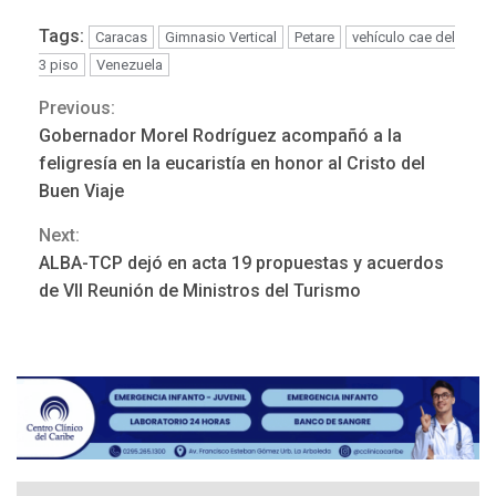
Tags:
Caracas
Gimnasio Vertical
Petare
vehículo cae del
3 piso
Venezuela
Previous:
Continue
Gobernador Morel Rodríguez acompañó a la
Reading
feligresía en la eucaristía en honor al Cristo del
Buen Viaje
Next:
REGIONALES
ÚLTIMA HORA
ALBA-TCP dejó en acta 19 propuestas y acuerdos
Mariño fortalece capacidad
de VII Reunión de Ministros del Turismo
operativa con flota
vehicular de 60 unidades
adquiridas en un año de
3
gestión
REGIONALES
ÚLTIMA HORA
Reparan hundimiento de la
«Juan Bautista Arismendi» a