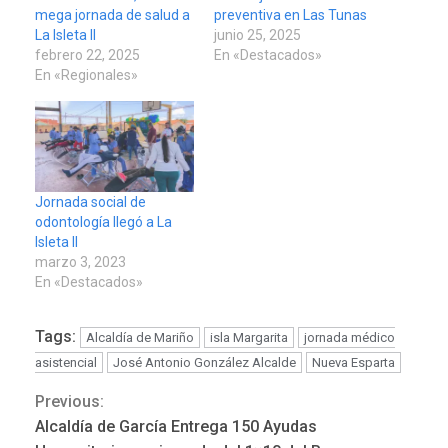
mega jornada de salud a
preventiva en Las Tunas
La Isleta II
junio 25, 2025
febrero 22, 2025
En «Destacados»
En «Regionales»
Jornada social de
odontología llegó a La
Isleta II
marzo 3, 2023
En «Destacados»
Tags:
Alcaldía de Mariño
isla Margarita
jornada médico
asistencial
José Antonio González Alcalde
Nueva Esparta
Previous:
Continue
Alcaldía de García Entrega 150 Ayudas
REGIONALES
ÚLTIMA HORA