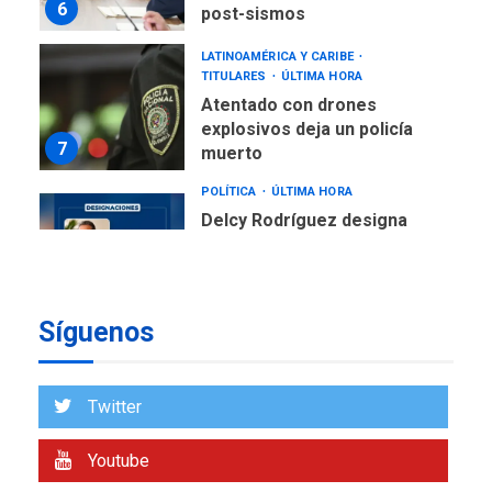
6
post-sismos
LATINOAMÉRICA Y CARIBE
TITULARES
ÚLTIMA HORA
Atentado con drones
explosivos deja un policía
7
muerto
POLÍTICA
ÚLTIMA HORA
Delcy Rodríguez designa
nuevo presidente de
Corpoelec y nuevo
viceministro de Servicios
1
Eléctricos
Síguenos
DEPORTES
TITULARES
ÚLTIMA HORA
Lionel Messi llega a
Twitter
Argentina para despedir a
2
su padre
Youtube