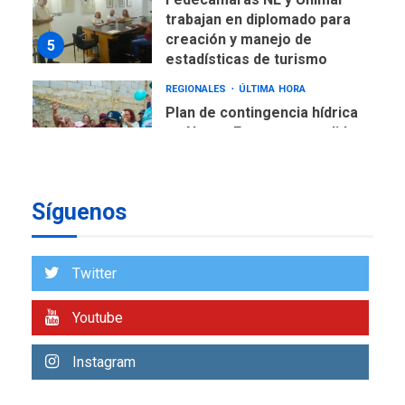
trabajan en diplomado para
creación y manejo de
5
estadísticas de turismo
REGIONALES
ÚLTIMA HORA
Plan de contingencia hídrica
en Nueva Esparta consolida
avances en territorio
6
insular
Síguenos
ECONOMÍA
TITULARES
ÚLTIMA HORA
Venezuela requiere
US$183.000 millones para
Twitter
7
alcanzar 3 millones de bdp
Youtube
REGIONALES
ÚLTIMA HORA
Libro de Guadalupe Burelli
Instagram
eleva sus velas en
Margarita
1