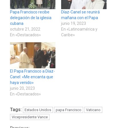
Papa Francisco recibe
Díaz-Canel se reunirá
delegación de la iglesia
mañana con el Papa
cubana
junio 19, 2023
octubre 21, 2022
En «Latinoamérica y
En «Destacados»
Caribe»
El Papa Francisco a Díaz-
Canel: «Me encanta que
haya venido»
junio 20, 2023
En «Destacados»
Tags:
Estados Unidos
papa Francisco
Vaticano
Vicepresidente Vance