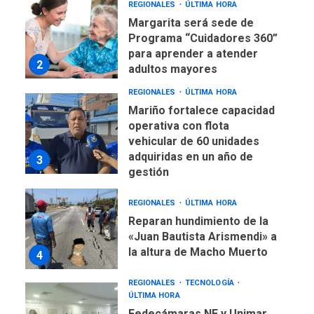
REGIONALES
ÚLTIMA HORA
Margarita será sede de
Programa “Cuidadores 360”
para aprender a atender
2
adultos mayores
REGIONALES
ÚLTIMA HORA
Mariño fortalece capacidad
operativa con flota
vehicular de 60 unidades
adquiridas en un año de
3
gestión
REGIONALES
ÚLTIMA HORA
Reparan hundimiento de la
«Juan Bautista Arismendi» a
la altura de Macho Muerto
4
REGIONALES
TECNOLOGÍA
ÚLTIMA HORA
Fedecámaras NE y Unimar