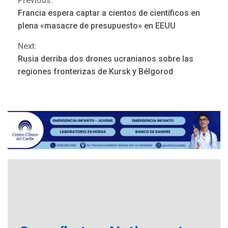
Previous:
Continue
Francia espera captar a cientos de científicos en
Reading
plena «masacre de presupuesto» en EEUU
Next:
REGIONALES
ÚLTIMA HORA
Rusia derriba dos drones ucranianos sobre las
Mariño fortalece capacidad
regiones fronterizas de Kursk y Bélgorod
operativa con flota
vehicular de 60 unidades
adquiridas en un año de
3
gestión
REGIONALES
ÚLTIMA HORA
Reparan hundimiento de la
«Juan Bautista Arismendi» a
la altura de Macho Muerto
4
REGIONALES
TECNOLOGÍA
ÚLTIMA HORA
Fedecámaras NE y Unimar
trabajan en diplomado para