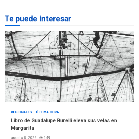
REGIONALES
ÚLTIMA HORA
Te puede interesar
Margarita será sede de
Programa “Cuidadores 360”
para aprender a atender
2
adultos mayores
REGIONALES
ÚLTIMA HORA
Mariño fortalece capacidad
operativa con flota
vehicular de 60 unidades
adquiridas en un año de
3
gestión
REGIONALES
ÚLTIMA HORA
Reparan hundimiento de la
«Juan Bautista Arismendi» a
REGIONALES
ÚLTIMA HORA
la altura de Macho Muerto
Libro de Guadalupe Burelli eleva sus velas en
4
Margarita
REGIONALES
TECNOLOGÍA
agosto 8, 2026
149
ÚLTIMA HORA