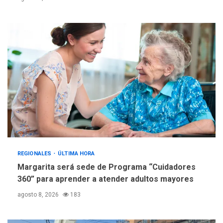
Fedecámaras NE y Unimar
trabajan en diplomado para
creación y manejo de
5
estadísticas de turismo
REGIONALES
ÚLTIMA HORA
Margarita será sede de Programa “Cuidadores
360” para aprender a atender adultos mayores
agosto 8, 2026
183