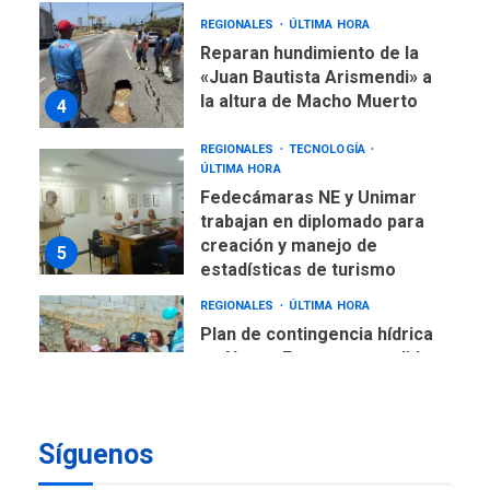
«Juan Bautista Arismendi» a
la altura de Macho Muerto
4
REGIONALES
TECNOLOGÍA
ÚLTIMA HORA
Fedecámaras NE y Unimar
trabajan en diplomado para
creación y manejo de
5
estadísticas de turismo
REGIONALES
ÚLTIMA HORA
Plan de contingencia hídrica
en Nueva Esparta consolida
avances en territorio
6
insular
ECONOMÍA
TITULARES
ÚLTIMA HORA
Venezuela requiere
US$183.000 millones para
Síguenos
7
alcanzar 3 millones de bdp