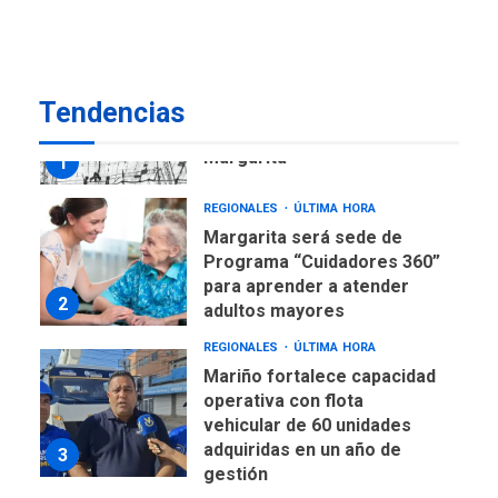
REGIONALES
ÚLTIMA HORA
Libro de Guadalupe Burelli
eleva sus velas en
Margarita
1
Tendencias
REGIONALES
ÚLTIMA HORA
Margarita será sede de
Programa “Cuidadores 360”
para aprender a atender
2
adultos mayores
REGIONALES
ÚLTIMA HORA
Mariño fortalece capacidad
operativa con flota
vehicular de 60 unidades
adquiridas en un año de
3
gestión
REGIONALES
ÚLTIMA HORA
Reparan hundimiento de la