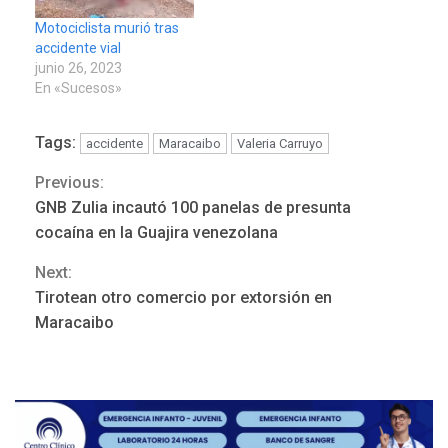
Motociclista murió tras
accidente vial
junio 26, 2023
En «Sucesos»
Tags:
accidente
Maracaibo
Valeria Carruyo
Previous:
Continue
GNB Zulia incautó 100 panelas de presunta
REGIONALES
ÚLTIMA HORA
Reading
cocaína en la Guajira venezolana
Mariño fortalece capacidad
operativa con flota
Next:
vehicular de 60 unidades
Tirotean otro comercio por extorsión en
adquiridas en un año de
3
Maracaibo
gestión
REGIONALES
ÚLTIMA HORA
Reparan hundimiento de la
«Juan Bautista Arismendi» a