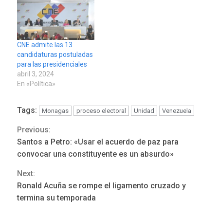
CNE admite las 13
candidaturas postuladas
para las presidenciales
abril 3, 2024
En «Política»
Tags:
Monagas
proceso electoral
Unidad
Venezuela
Previous:
Continue
REGIONALES
ÚLTIMA HORA
Santos a Petro: «Usar el acuerdo de paz para
Funsone benefició a 46
Reading
convocar una constituyente es un absurdo»
personas con la entrega de
lentes correctivos
3
Next:
Ronald Acuña se rompe el ligamento cruzado y
REGIONALES
ÚLTIMA HORA
termina su temporada
La falta de agua pueden
llevar a problemas