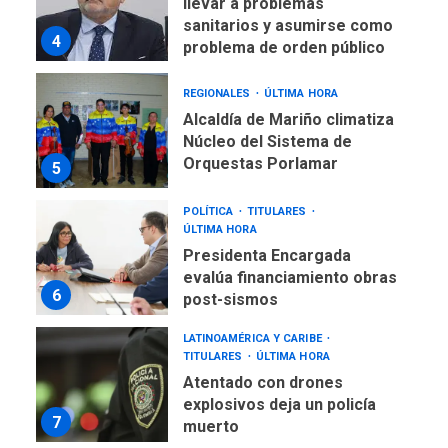
llevar a problemas
sanitarios y asumirse como
4
problema de orden público
REGIONALES
ÚLTIMA HORA
Alcaldía de Mariño climatiza
Núcleo del Sistema de
Orquestas Porlamar
5
POLÍTICA
TITULARES
ÚLTIMA HORA
Presidenta Encargada
evalúa financiamiento obras
6
post-sismos
LATINOAMÉRICA Y CARIBE
TITULARES
ÚLTIMA HORA
Atentado con drones
explosivos deja un policía
7
muerto