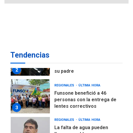
POLÍTICA
ÚLTIMA HORA
Delcy Rodríguez designa
nuevo presidente de
Corpoelec y nuevo
viceministro de Servicios
1
Eléctricos
DEPORTES
TITULARES
ÚLTIMA HORA
Tendencias
Lionel Messi llega a
Argentina para despedir a
2
su padre
REGIONALES
ÚLTIMA HORA
Funsone benefició a 46
personas con la entrega de
lentes correctivos
3
REGIONALES
ÚLTIMA HORA
La falta de agua pueden