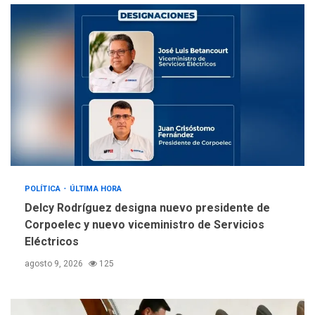
llevar a problemas
sanitarios y asumirse como
4
problema de orden público
REGIONALES
ÚLTIMA HORA
Alcaldía de Mariño climatiza
Núcleo del Sistema de
Orquestas Porlamar
5
POLÍTICA
ÚLTIMA HORA
Delcy Rodríguez designa nuevo presidente de
Corpoelec y nuevo viceministro de Servicios
Eléctricos
agosto 9, 2026
125