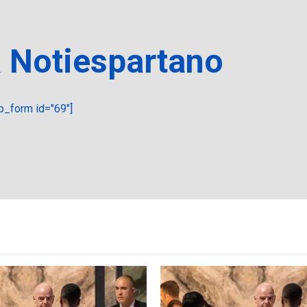
a Notiespartano
_form id="69"]