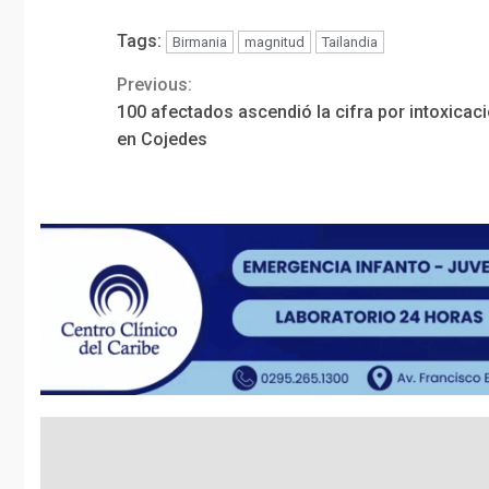
Tags:
Birmania
magnitud
Tailandia
Previous:
Continue
100 afectados ascendió la cifra por intoxicac
Reading
en Cojedes