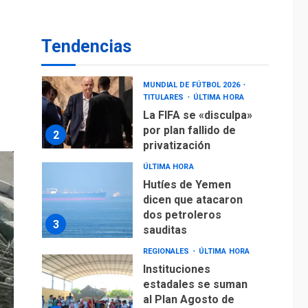
La FIFA se «disculpa»
por plan fallido de
2
privatización
Tendencias
ÚLTIMA HORA
Hutíes de Yemen
dicen que atacaron
dos petroleros
3
sauditas
REGIONALES
ÚLTIMA HORA
Instituciones
estadales se suman
al Plan Agosto de
Escuelas Abiertas
4
2026
REGIONALES
TITULARES
ÚLTIMA HORA
Concejo Municipal de
Mariño respalda a
Cámara de Comercio