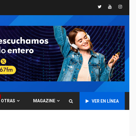
Twitter
Youtube
Instagr
DESTACADOS
NACIONALES
ÚLTIMA HORA
Gobierno nacional y
regional nos
respaldaron desde el
primer momento tras
7
terremotos del 24J
asegura Gustavo
Duque
NACIONALES
TITULARES
ÚLTIMA HORA
Reanudan
operaciones de carga
y descarga en
OTRAS
MAGAZINE
VER EN LÍNEA
1
Aeropuerto de
Maiquetía
DEPORTES
MUNDIAL DE FÚTBOL 2026
TITULARES
ÚLTIMA HORA