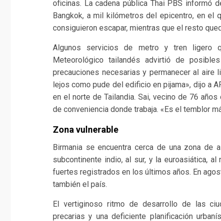
oficinas. La cadena pública Thai PBS informó de
Bangkok, a mil kilómetros del epicentro, en el 
consiguieron escapar, mientras que el resto que
Algunos servicios de metro y tren ligero 
Meteorológico tailandés advirtió de posibl
precauciones necesarias y permanecer al aire l
lejos como pude del edificio en pijama», dijo a A
en el norte de Tailandia. Sai, vecino de 76 años
de conveniencia donde trabaja. «Es el temblor más
Zona vulnerable
Birmania se encuentra cerca de una zona de alt
subcontinente indio, al sur, y la euroasiática,
fuertes registrados en los últimos años. En ago
también el país.
El vertiginoso ritmo de desarrollo de las ci
precarias y una deficiente planificación urbaní