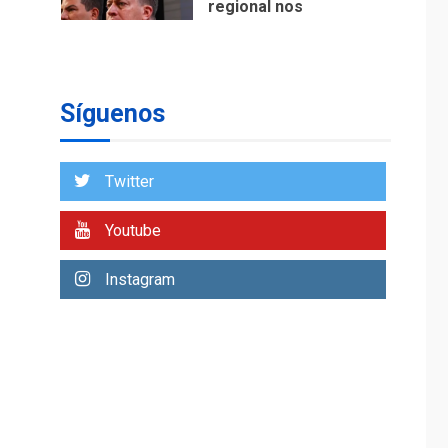
ÚLTIMA HORA
Reanudan
operaciones de carga
y descarga en
1
Aeropuerto de
Síguenos
Maiquetía
DEPORTES
MUNDIAL DE FÚTBOL 2026
Twitter
TITULARES
ÚLTIMA HORA
La FIFA se «disculpa»
Youtube
por plan fallido de
2
privatización
Instagram
ÚLTIMA HORA
Hutíes de Yemen
dicen que atacaron
dos petroleros
3
sauditas
REGIONALES
ÚLTIMA HORA
Instituciones