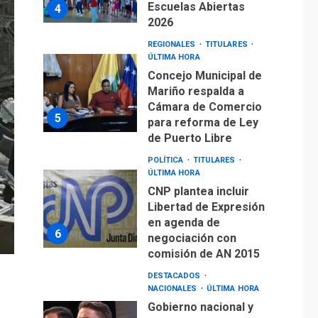
5
para reforma de Ley
de Puerto Libre
POLÍTICA
TITULARES
ÚLTIMA HORA
CNP plantea incluir
Libertad de Expresión
en agenda de
6
negociación con
comisión de AN 2015
DESTACADOS
NACIONALES
ÚLTIMA HORA
Gobierno nacional y
regional nos
respaldaron desde el
primer momento tras
7
terremotos del 24J
asegura Gustavo
Duque
NACIONALES
TITULARES