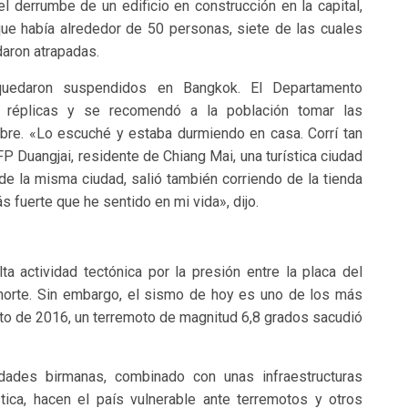
l derrumbe de un edificio en construcción en la capital,
que había alrededor de 50 personas, siete de las cuales
daron atrapadas.
quedaron suspendidos en Bangkok. El Departamento
es réplicas y se recomendó a la población tomar las
ibre. «Lo escuché y estaba durmiendo en casa. Corrí tan
FP Duangjai, residente de Chiang Mai, una turística ciudad
 de la misma ciudad, salió también corriendo de la tienda
 fuerte que he sentido en mi vida», dijo.
a actividad tectónica por la presión entre la placa del
 al norte. Sin embargo, el sismo de hoy es uno de los más
sto de 2016, un terremoto de magnitud 6,8 grados sacudió
udades birmanas, combinado con unas infraestructuras
stica, hacen el país vulnerable ante terremotos y otros