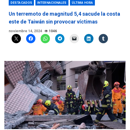
DESTACADOS
INTERNACIONALES
ÚLTIMA HORA
Un terremoto de magnitud 5,4 sacude la costa
este de Taiwán sin provocar víctimas
noviembre 14, 2024
1046