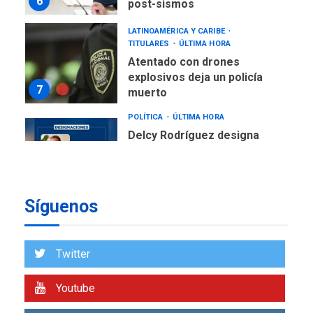
6
post-sismos
LATINOAMÉRICA Y CARIBE
TITULARES
ÚLTIMA HORA
Atentado con drones
explosivos deja un policía
7
muerto
POLÍTICA
ÚLTIMA HORA
Delcy Rodríguez designa
nuevo presidente de
Corpoelec y nuevo
viceministro de Servicios
1
Eléctricos
Síguenos
DEPORTES
TITULARES
ÚLTIMA HORA
Lionel Messi llega a
Twitter
Argentina para despedir a
2
su padre
Youtube