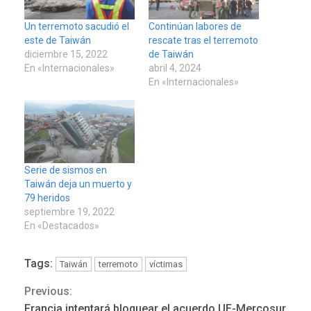
Un terremoto sacudió el
Continúan labores de
este de Taiwán
rescate tras el terremoto
diciembre 15, 2022
de Taiwán
En «Internacionales»
abril 4, 2024
En «Internacionales»
Serie de sismos en
Taiwán deja un muerto y
79 heridos
septiembre 19, 2022
En «Destacados»
Tags:
Taiwán
terremoto
víctimas
Previous:
Continue
REGIONALES
ÚLTIMA HORA
Francia intentará bloquear el acuerdo UE-Mercosur