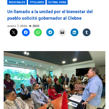
REGIONALES
TITULARES
ÚLTIMA HORA
Un llamado a la unidad por el bienestar del
pueblo solicitó gobernador al Clebne
enero 7, 2024
2820