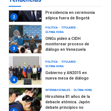
TITULARES
ÚLTIMA HORA
De la Espriella asumirá
Presidencia en ceremonia
2
atípica fuera de Bogotá
POLÍTICA
TITULARES
ÚLTIMA HORA
ONGs piden a CIDH
monitorear proceso de
3
diálogo en Venezuela
POLÍTICA
TITULARES
ÚLTIMA HORA
Gobierno y AN2015 en
nueva mesa de diálogo
4
INTERNACIONALES
ÚLTIMA HORA
Hiroshima 81 años de la
debacle atómica. Japón
debate principios no