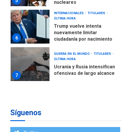
5
nucleares
INTERNACIONALES
TITULARES
ÚLTIMA HORA
Trump vuelve intenta
nuevamente limitar
6
ciudadanía por nacimiento
GUERRA EN EL MUNDO
TITULARES
ÚLTIMA HORA
Ucrania y Rusia intensifican
ofensivas de largo alcance
7
NACIONALES
TITULARES
ÚLTIMA HORA
Instalan carpas metálicas
como terminales
Síguenos
temporales en Aeropuerto
1
de Maiquetía
LATINOAMÉRICA Y CARIBE