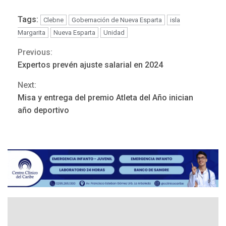
Tags:
Clebne
Gobernación de Nueva Esparta
isla
Margarita
Nueva Esparta
Unidad
Previous:
Continue
POLÍTICA
TITULARES
ÚLTIMA HORA
Expertos prevén ajuste salarial en 2024
ONGs piden a CIDH
Reading
Next:
monitorear proceso de
3
diálogo en Venezuela
Misa y entrega del premio Atleta del Año inician
año deportivo
POLÍTICA
TITULARES
ÚLTIMA HORA
Gobierno y AN2015 en
nueva mesa de diálogo
4
INTERNACIONALES
ÚLTIMA HORA
Hiroshima 81 años de la
debacle atómica. Japón
debate principios no
5