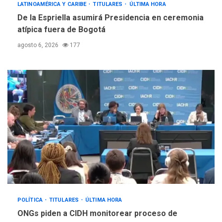
LATINOAMÉRICA Y CARIBE
TITULARES
ÚLTIMA HORA
De la Espriella asumirá Presidencia en ceremonia
atípica fuera de Bogotá
agosto 6, 2026
177
POLÍTICA
TITULARES
ÚLTIMA HORA
ONGs piden a CIDH monitorear proceso de