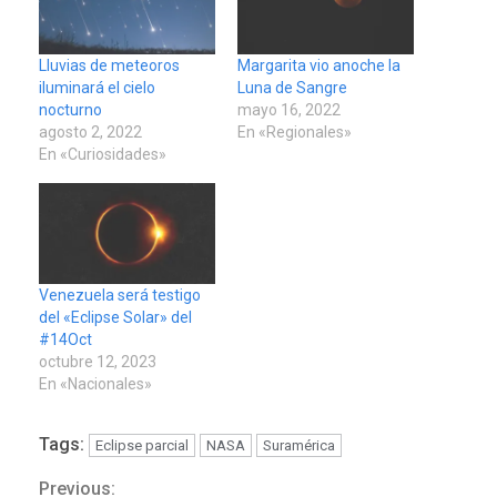
Lluvias de meteoros
Margarita vio anoche la
iluminará el cielo
Luna de Sangre
nocturno
mayo 16, 2022
agosto 2, 2022
En «Regionales»
En «Curiosidades»
Venezuela será testigo
del «Eclipse Solar» del
#14Oct
octubre 12, 2023
En «Nacionales»
Tags:
Eclipse parcial
NASA
Suramérica
Previous: