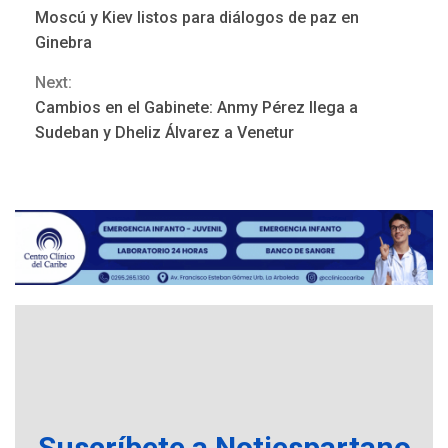
Continue
REGIONALES
ÚLTIMA HORA
Moscú y Kiev listos para diálogos de paz en
Funsone benefició a 46
Reading
Ginebra
personas con la entrega de
lentes correctivos
3
Next:
Cambios en el Gabinete: Anmy Pérez llega a
REGIONALES
ÚLTIMA HORA
Sudeban y Dheliz Álvarez a Venetur
La falta de agua pueden
llevar a problemas
sanitarios y asumirse como
4
problema de orden público
REGIONALES
ÚLTIMA HORA
Alcaldía de Mariño climatiza
Núcleo del Sistema de
Orquestas Porlamar
5
POLÍTICA
TITULARES
ÚLTIMA HORA
Presidenta Encargada
Suscríbete a Notiespartano
evalúa financiamiento obras