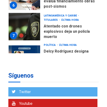
evalúa financiamiento obras
6
post-sismos
LATINOAMÉRICA Y CARIBE
TITULARES
ÚLTIMA HORA
Atentado con drones
explosivos deja un policía
7
muerto
POLÍTICA
ÚLTIMA HORA
Delcy Rodríguez designa
nuevo presidente de
Corpoelec y nuevo
viceministro de Servicios
1
Eléctricos
Síguenos
DEPORTES
TITULARES
ÚLTIMA HORA
Lionel Messi llega a
Twitter
Argentina para despedir a
2
su padre
Youtube