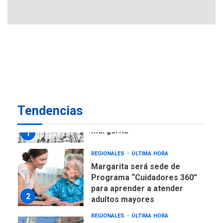
6
insular
ECONOMÍA
TITULARES
ÚLTIMA HORA
Venezuela requiere
US$183.000 millones para
7
alcanzar 3 millones de bdp
REGIONALES
ÚLTIMA HORA
Libro de Guadalupe Burelli
Tendencias
eleva sus velas en
Margarita
1
REGIONALES
ÚLTIMA HORA
Margarita será sede de
Programa “Cuidadores 360”
para aprender a atender
2
adultos mayores
REGIONALES
ÚLTIMA HORA
Mariño fortalece capacidad