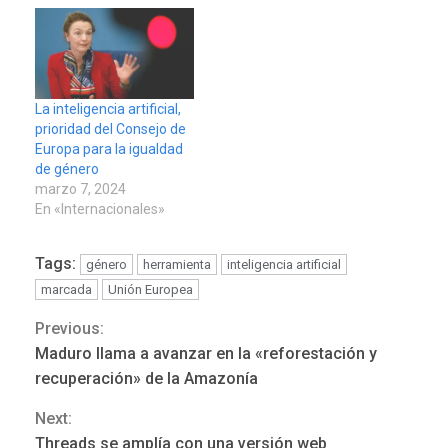
La inteligencia artificial,
prioridad del Consejo de
Europa para la igualdad
de género
marzo 7, 2024
En «Internacionales»
Tags:
género
herramienta
inteligencia artificial
marcada
Unión Europea
Previous:
Continue
Maduro llama a avanzar en la «reforestación y
Reading
recuperación» de la Amazonía
REGIONALES
ÚLTIMA HORA
Next:
Mariño fortalece capacidad
Threads se amplía con una versión web
operativa con flota