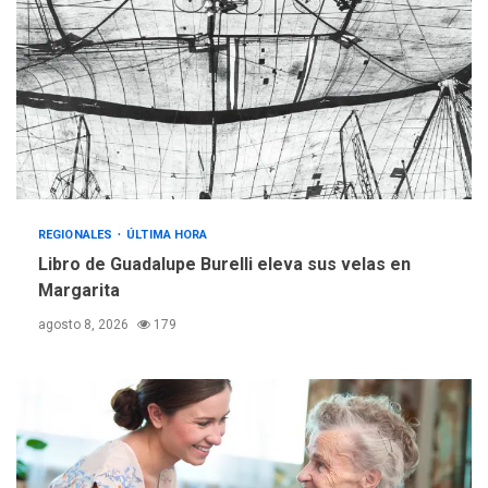
Mariño fortalece capacidad
operativa con flota
vehicular de 60 unidades
adquiridas en un año de
3
gestión
REGIONALES
ÚLTIMA HORA
Reparan hundimiento de la
«Juan Bautista Arismendi» a
REGIONALES
ÚLTIMA HORA
la altura de Macho Muerto
4
Libro de Guadalupe Burelli eleva sus velas en
Margarita
REGIONALES
TECNOLOGÍA
ÚLTIMA HORA
agosto 8, 2026
179
Fedecámaras NE y Unimar
trabajan en diplomado para
creación y manejo de
5
estadísticas de turismo