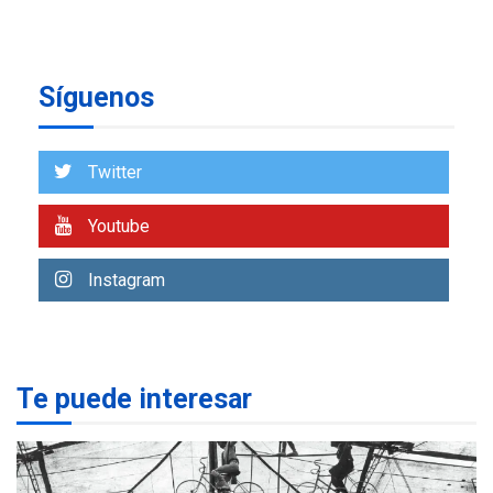
avances en territorio
6
insular
ECONOMÍA
TITULARES
Síguenos
ÚLTIMA HORA
Venezuela requiere
US$183.000 millones para
7
Twitter
alcanzar 3 millones de bdp
Youtube
REGIONALES
ÚLTIMA HORA
Libro de Guadalupe Burelli
eleva sus velas en
Instagram
Margarita
1
REGIONALES
ÚLTIMA HORA
Margarita será sede de
Te puede interesar
Programa “Cuidadores 360”
para aprender a atender
2
adultos mayores
REGIONALES
ÚLTIMA HORA