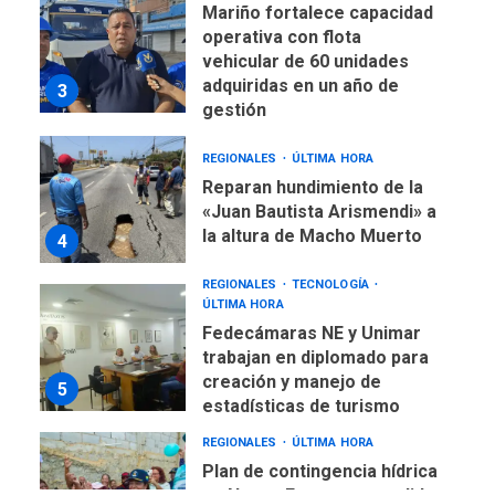
operativa con flota
vehicular de 60 unidades
adquiridas en un año de
3
gestión
REGIONALES
ÚLTIMA HORA
Reparan hundimiento de la
«Juan Bautista Arismendi» a
la altura de Macho Muerto
4
REGIONALES
TECNOLOGÍA
ÚLTIMA HORA
Fedecámaras NE y Unimar
trabajan en diplomado para
creación y manejo de
5
estadísticas de turismo
REGIONALES
ÚLTIMA HORA
Plan de contingencia hídrica
en Nueva Esparta consolida