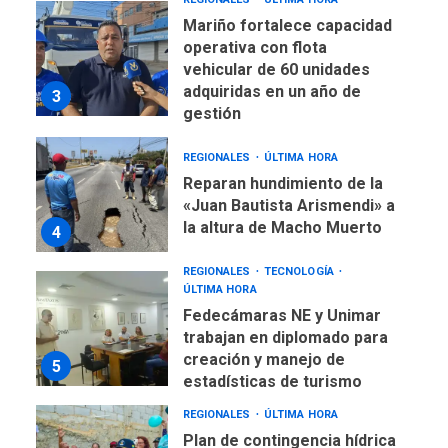
Mariño fortalece capacidad
operativa con flota
vehicular de 60 unidades
adquiridas en un año de
3
gestión
REGIONALES
ÚLTIMA HORA
Reparan hundimiento de la
«Juan Bautista Arismendi» a
la altura de Macho Muerto
4
REGIONALES
TECNOLOGÍA
ÚLTIMA HORA
Fedecámaras NE y Unimar
trabajan en diplomado para
creación y manejo de
5
estadísticas de turismo
REGIONALES
ÚLTIMA HORA
Plan de contingencia hídrica