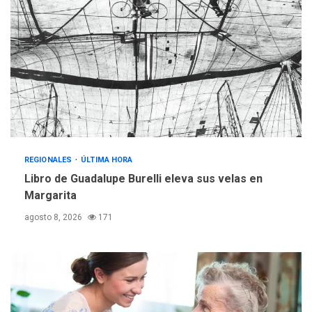
REGIONALES
ÚLTIMA HORA
Mariño fortalece capacidad
operativa con flota
vehicular de 60 unidades
adquiridas en un año de
3
gestión
REGIONALES
ÚLTIMA HORA
Reparan hundimiento de la
«Juan Bautista Arismendi» a
REGIONALES
ÚLTIMA HORA
la altura de Macho Muerto
Libro de Guadalupe Burelli eleva sus velas en
4
Margarita
REGIONALES
TECNOLOGÍA
agosto 8, 2026
171
ÚLTIMA HORA
Fedecámaras NE y Unimar
trabajan en diplomado para
creación y manejo de
5
estadísticas de turismo