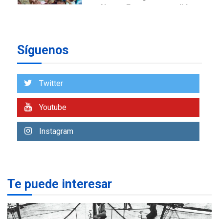
en Nueva Esparta consolida
avances en territorio
6
insular
Síguenos
ECONOMÍA
TITULARES
ÚLTIMA HORA
Venezuela requiere
US$183.000 millones para
Twitter
7
alcanzar 3 millones de bdp
Youtube
REGIONALES
ÚLTIMA HORA
Libro de Guadalupe Burelli
Instagram
eleva sus velas en
Margarita
1
REGIONALES
ÚLTIMA HORA
Te puede interesar
Margarita será sede de
Programa “Cuidadores 360”
para aprender a atender
2
adultos mayores