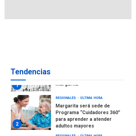
avances en territorio
6
insular
ECONOMÍA
TITULARES
ÚLTIMA HORA
Venezuela requiere
US$183.000 millones para
7
alcanzar 3 millones de bdp
REGIONALES
ÚLTIMA HORA
Tendencias
Libro de Guadalupe Burelli
eleva sus velas en
Margarita
1
REGIONALES
ÚLTIMA HORA
Margarita será sede de
Programa “Cuidadores 360”
para aprender a atender
2
adultos mayores
REGIONALES
ÚLTIMA HORA