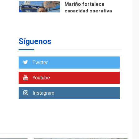
Mariño fortalece
capacidad operativa
con flota vehicular de
60 unidades
1
adquiridas en un año
de gestión
Síguenos
REGIONALES
ÚLTIMA HORA
Reparan hundimiento
Twitter
de la «Juan Bautista
Arismendi» a la altura
2
de Macho Muerto
Youtube
REGIONALES
TECNOLOGÍA
ÚLTIMA HORA
Instagram
Fedecámaras NE y
Unimar trabajan en
diplomado para
creación y manejo de
3
estadísticas de
turismo