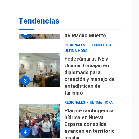
REGIONALES
ÚLTIMA HORA
Reparan hundimiento
Tendencias
de la «Juan Bautista
Arismendi» a la altura
2
de Macho Muerto
REGIONALES
TECNOLOGÍA
ÚLTIMA HORA
Fedecámaras NE y
Unimar trabajan en
diplomado para
creación y manejo de
3
estadísticas de
turismo
REGIONALES
ÚLTIMA HORA
Plan de contingencia
hídrica en Nueva
Esparta consolida
avances en territorio
4
insular