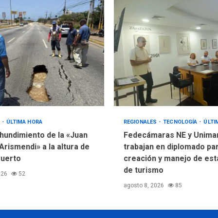
S
ÚLTIMA HORA
REGIONALES
TECNOLOGÍA
ÚLTI
hundimiento de la «Juan
Fedecámaras NE y Unima
Arismendi» a la altura de
trabajan en diplomado pa
uerto
creación y manejo de est
de turismo
026
52
agosto 8, 2026
85