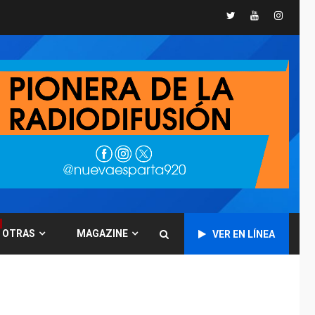
millones de bdp
Twitter
Youtube
Instagr
ECONOMÍA
ÚLTIMA HORA
Puerto de La Guaira
operativo y sin
paralizarse
nacionalización de
6
mercancías
NACIONALES
TITULARES
ÚLTIMA HORA
Dólar cierra la
semana en 756,71
7
bolívares
REGIONALES
ÚLTIMA HORA
Mariño fortalece
OTRAS
MAGAZINE
VER EN LÍNEA
capacidad operativa
con flota vehicular de
60 unidades
1
adquiridas en un año
de gestión