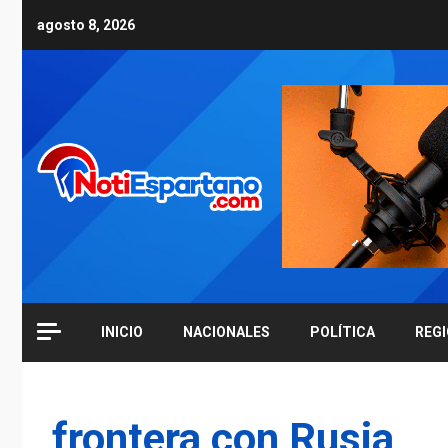
Skip
agosto 8, 2026
to
content
INICIO
NACIONALES
POLÍTICA
REG
frontera con Rusia