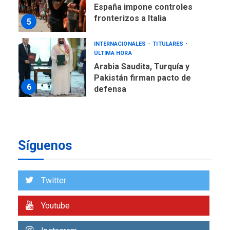
España impone controles
fronterizos a Italia
5
INTERNACIONALES
TITULARES
ÚLTIMA HORA
Arabia Saudita, Turquía y
Pakistán firman pacto de
6
defensa
LATINOAMÉRICA Y CARIBE
TITULARES
ÚLTIMA HORA
De la Espriella jura como
Síguenos
nuevo presidente de
7
Colombia
ECONOMÍA
TITULARES
Twitter
ÚLTIMA HORA
Venezuela requiere
Youtube
US$183.000 millones para
1
alcanzar 3 millones de bdp