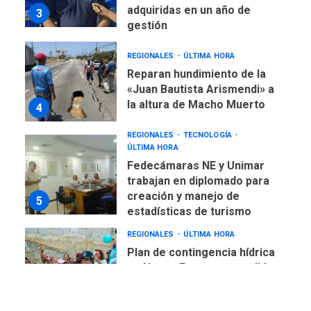
gestión
REGIONALES
ÚLTIMA HORA
Reparan hundimiento de la
«Juan Bautista Arismendi» a
la altura de Macho Muerto
4
REGIONALES
TECNOLOGÍA
ÚLTIMA HORA
Fedecámaras NE y Unimar
trabajan en diplomado para
creación y manejo de
5
estadísticas de turismo
REGIONALES
ÚLTIMA HORA
Plan de contingencia hídrica
en Nueva Esparta consolida
avances en territorio
6
insular
ECONOMÍA
TITULARES