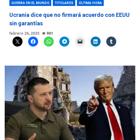
GUERRA EN EL MUNDO
TITULARES
ÚLTIMA HORA
Ucrania dice que no firmará acuerdo con EEUU
sin garantías
febrero 26, 2025
901