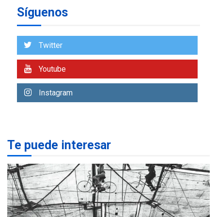
ÚLTIMA HORA
Síguenos
Venezuela requiere
US$183.000 millones para
7
alcanzar 3 millones de bdp
Twitter
REGIONALES
ÚLTIMA HORA
Youtube
Libro de Guadalupe Burelli
eleva sus velas en
Instagram
Margarita
1
REGIONALES
ÚLTIMA HORA
Margarita será sede de
Programa “Cuidadores 360”
Te puede interesar
para aprender a atender
2
adultos mayores
REGIONALES
ÚLTIMA HORA
Mariño fortalece capacidad
operativa con flota
vehicular de 60 unidades