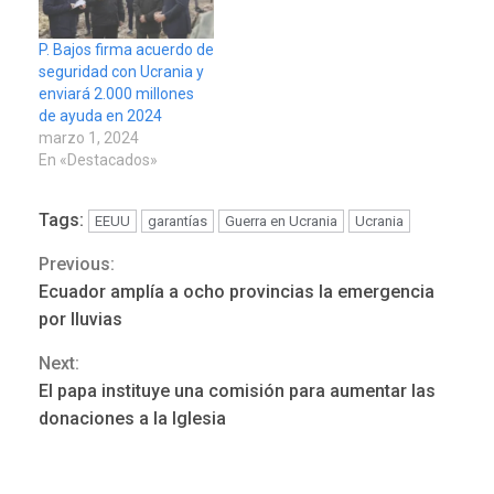
P. Bajos firma acuerdo de
seguridad con Ucrania y
enviará 2.000 millones
de ayuda en 2024
marzo 1, 2024
En «Destacados»
Tags:
EEUU
garantías
Guerra en Ucrania
Ucrania
Previous:
Continue
Ecuador amplía a ocho provincias la emergencia
Reading
por lluvias
REGIONALES
ÚLTIMA HORA
Next:
Mariño fortalece capacidad
El papa instituye una comisión para aumentar las
operativa con flota
donaciones a la Iglesia
vehicular de 60 unidades
adquiridas en un año de
3
gestión