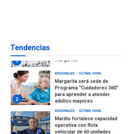
Venezuela requiere
US$183.000 millones para
7
alcanzar 3 millones de bdp
REGIONALES
ÚLTIMA HORA
Libro de Guadalupe Burelli
eleva sus velas en
Tendencias
Margarita
1
REGIONALES
ÚLTIMA HORA
Margarita será sede de
Programa “Cuidadores 360”
para aprender a atender
2
adultos mayores
REGIONALES
ÚLTIMA HORA
Mariño fortalece capacidad
operativa con flota
vehicular de 60 unidades
adquiridas en un año de
3