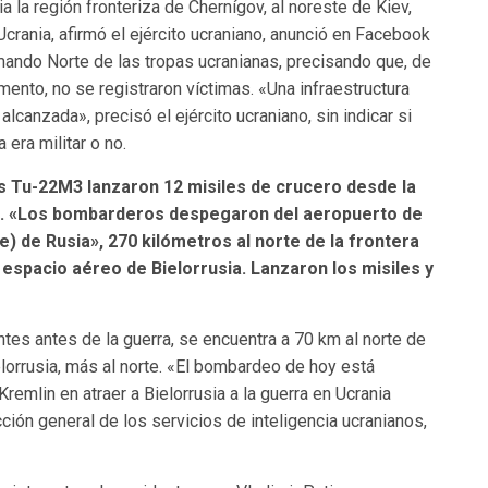
ia la región fronteriza de Chernígov, al noreste de Kiev,
Ucrania, afirmó el ejército ucraniano, anunció en Facebook
mando Norte de las tropas ucranianas, precisando que, de
ento, no se registraron víctimas. «Una infraestructura
 alcanzada», precisó el ejército ucraniano, sin indicar si
a era militar o no.
es Tu-22M3 lanzaron 12 misiles de crucero desde la
sia. «Los bombarderos despegaron del aeropuerto de
e) de Rusia», 270 kilómetros al norte de la frontera
 espacio aéreo de Bielorrusia. Lanzaron los misiles y
ntes antes de la guerra, se encuentra a 70 km al norte de
elorrusia, más al norte. «El bombardeo de hoy está
emlin en atraer a Bielorrusia a la guerra en Ucrania
ción general de los servicios de inteligencia ucranianos,