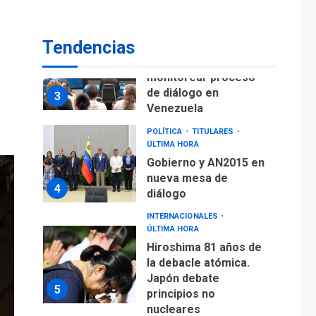
fuera de Bogotá
POLÍTICA
TITULARES
Tendencias
ÚLTIMA HORA
ONGs piden a CIDH
monitorear proceso
de diálogo en
3
Venezuela
POLÍTICA
TITULARES
ÚLTIMA HORA
Gobierno y AN2015 en
nueva mesa de
4
diálogo
INTERNACIONALES
ÚLTIMA HORA
Hiroshima 81 años de
la debacle atómica.
Japón debate
5
principios no
nucleares