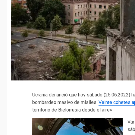
Ucrania denunció que hoy sábado (25.06.2022) hac
bombardeo masivo de misiles.
Veinte cohetes a
territorio de Bielorrusia desde el aire»
Var
sáb