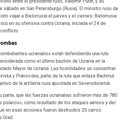
isto entre el presidente ruso, Vladimir Putin, y su
 sábado en San Petersburgo (Rusia). El ministro ruso de
to viajar a Bielorrusia el jueves y el viernes. Bielorrusia
scú en su ofensiva contra Ucrania, iniciada el 24 de
conflicto.
 Dombas
e combatientes ucranianos están defendiendo una ruta
considerada como el último bastión de Ucrania en la
Estado Mayor de Ucrania. Las hostilidades se concentran
irivka y Pokrovske, parte de la ruta que enlaza Bachmut
jetivo de la artillería rusa apostada en Severodonetsk.
u parte, que las fuerzas ucranianas sufrieron más de 780
os polacos», como resultado de los ataques aéreos y del
 que en esas acciones fueron destruidos 20 carros
s Grad.