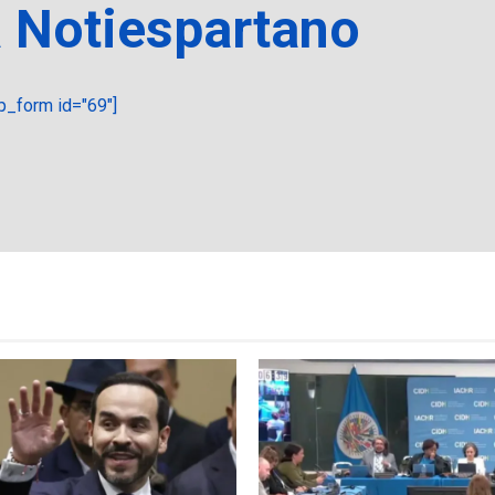
a Notiespartano
_form id="69"]