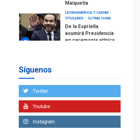
Maiquetía
LATINOAMÉRICA Y CARIBE
TITULARES
ÚLTIMA HORA
De la Espriella
asumirá Presidencia
en ceremonia atípica
2
fuera de Bogotá
POLÍTICA
TITULARES
ÚLTIMA HORA
Síguenos
ONGs piden a CIDH
monitorear proceso
de diálogo en
3
Twitter
Venezuela
POLÍTICA
TITULARES
Youtube
ÚLTIMA HORA
Gobierno y AN2015 en
Instagram
nueva mesa de
4
diálogo
INTERNACIONALES