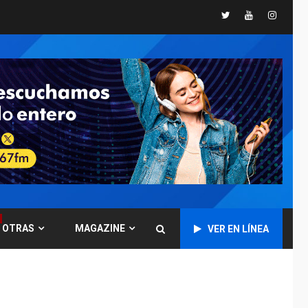
Twitter
Youtube
Instagr
GUERRA EN EL MUNDO
TITULARES
ÚLTIMA HORA
Ucrania y Rusia
intensifican
ofensivas de largo
7
alcance
NACIONALES
TITULARES
ÚLTIMA HORA
Instalan carpas
metálicas como
terminales
temporales en
1
Aeropuerto de
Maiquetía
OTRAS
MAGAZINE
VER EN LÍNEA
LATINOAMÉRICA Y CARIBE
TITULARES
ÚLTIMA HORA
De la Espriella
asumirá Presidencia
en ceremonia atípica
2