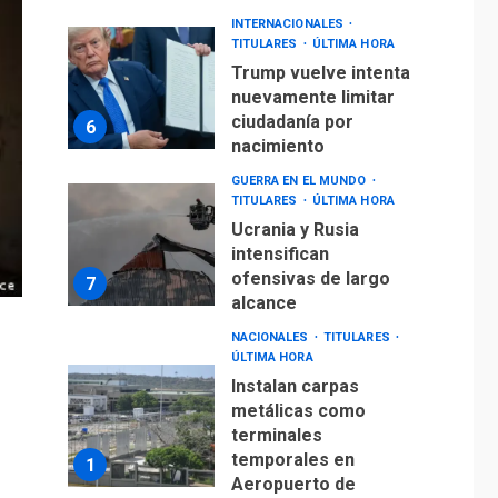
INTERNACIONALES
TITULARES
ÚLTIMA HORA
Trump vuelve intenta
nuevamente limitar
ciudadanía por
6
nacimiento
GUERRA EN EL MUNDO
TITULARES
ÚLTIMA HORA
Ucrania y Rusia
intensifican
ofensivas de largo
7
alcance
NACIONALES
TITULARES
ÚLTIMA HORA
Instalan carpas
metálicas como
terminales
temporales en
1
Aeropuerto de