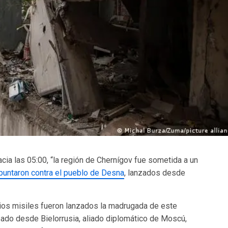
ia las 05:00, “la región de Chernígov fue sometida a un
puntaron contra el pueblo de Desna
, lanzados desde
ios misiles fueron lanzados la madrugada de este
ado desde Bielorrusia, aliado diplomático de Moscú,